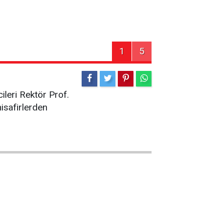
1
5
leri Rektör Prof.
isafirlerden