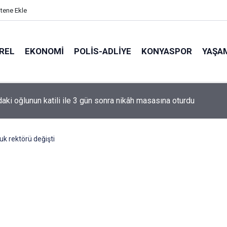
itene Ekle
REL
EKONOMI
POLİS-ADLİYE
KONYASPOR
YAŞA
de korku dolu anlar: Gaz hattı delindi
uk rektörü değişti