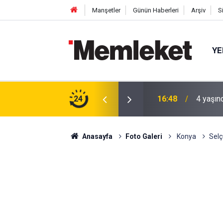
Manşetler
Günün Haberleri
Arşiv
S
YE
 gün sonra nikâh masasına oturdu
24
16:44
Mahalle
Anasayfa
Foto Galeri
Konya
Selç