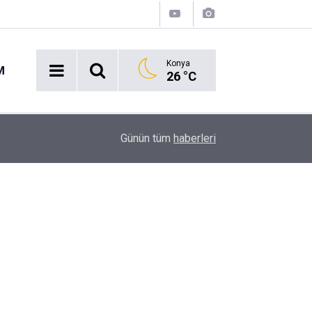
Konya
M
26 °C
16:43
Akaryakıt İstasyonunda Panik: Lastikçi Alevlere
Günün tüm
haberleri