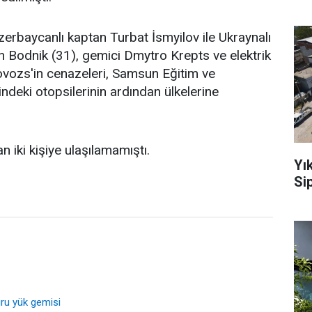
zerbaycanlı kaptan Turbat İsmyilov ile Ukraynalı
 Bodnik (31), gemici Dmytro Krepts ve elektrik
ovozs'in cenazeleri, Samsun Eğitim ve
deki otopsilerinin ardından ülkelerine
 iki kişiye ulaşılamamıştı.
Yı
Sip
ru yük gemisi