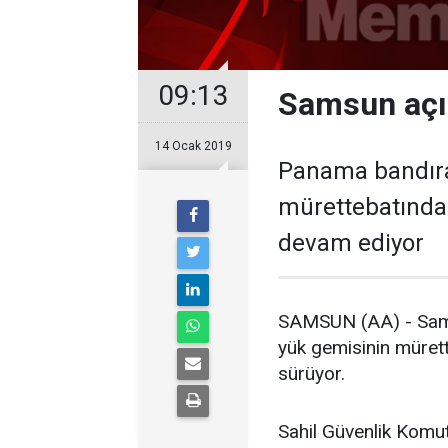
09:13
Samsun açı
14 Ocak 2019
Panama bandıra
mürettebatından
devam ediyor
SAMSUN (AA) - Sams
yük gemisinin mürett
sürüyor.
Sahil Güvenlik Komuta