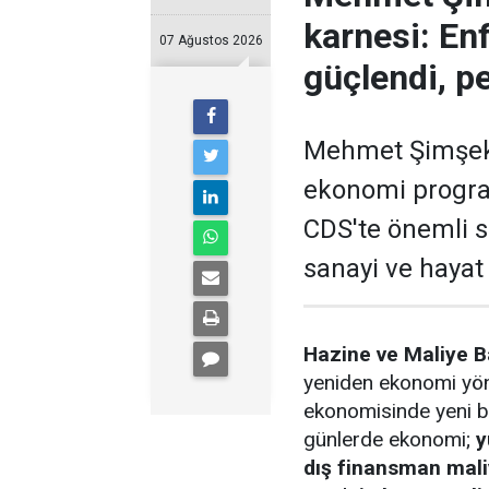
karnesi: En
07 Ağustos 2026
güçlendi, pe
Mehmet Şimşek'i
ekonomi program
CDS'te önemli 
sanayi ve hayat 
Hazine ve Maliye 
yeniden ekonomi yön
ekonomisinde yeni bi
günlerde ekonomi;
y
dış finansman mali