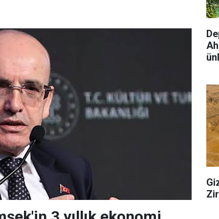
De
Ah
ünl
Gi
Zi
ek'in 3 yıllık ekonomi