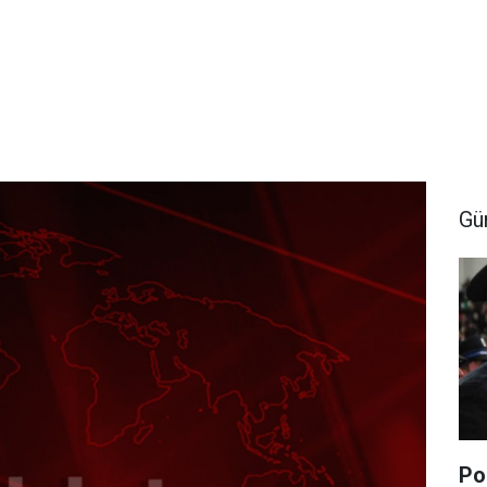
Gü
Po