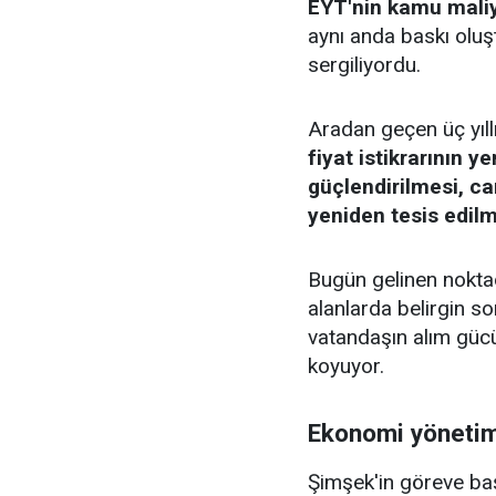
EYT'nin kamu maliye
aynı anda baskı olu
sergiliyordu.
Aradan geçen üç yıl
fiyat istikrarının 
güçlendirilmesi, ca
yeniden tesis edil
Bugün gelinen noktad
alanlarda belirgin so
vatandaşın alım güc
koyuyor.
Ekonomi yönetimi
Şimşek'in göreve ba