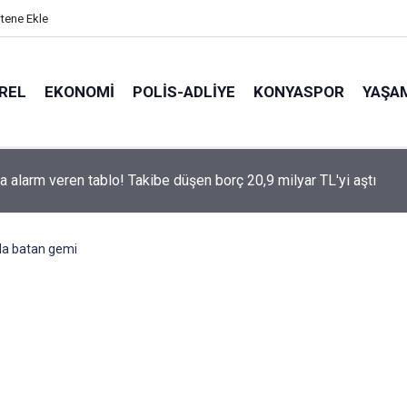
itene Ekle
REL
EKONOMI
POLİS-ADLİYE
KONYASPOR
YAŞA
a alarm veren tablo! Takibe düşen borç 20,9 milyar TL'yi aştı
da batan gemi