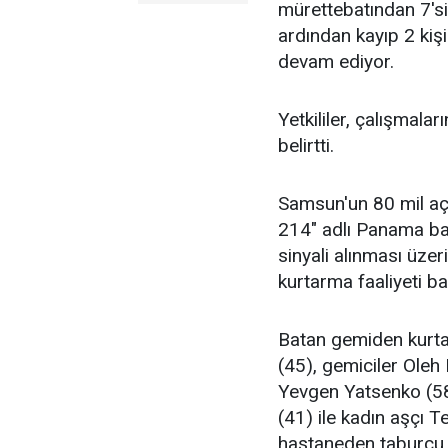
mürettebatından 7'si
ardından kayıp 2 kiş
devam ediyor.
Yetkililer, çalışmal
belirtti.
Samsun'un 80 mil aç
214" adlı Panama ban
sinyali alınması üze
kurtarma faaliyeti baş
Batan gemiden kurta
(45), gemiciler Oleh
Yevgen Yatsenko (58
(41) ile kadın aşçı T
hastaneden taburcu e