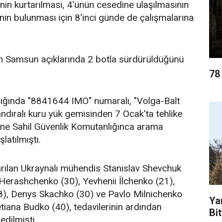
nin kurtarılması, 4'ünün cesedine ulaşılmasının
inin bulunması için 8'inci günde de çalışmalarına
arın Samsun açıklarında 2 botla sürdürüldüğünü
78
ığında "8841644 IMO" numaralı, "Volga-Balt
dıralı kuru yük gemisinden 7 Ocak'ta tehlike
rine Sahil Güvenlik Komutanlığınca arama
latılmıştı.
rılan Ukraynalı mühendis Stanislav Shevchuk
 Herashchenko (30), Yevhenii İlchenko (21),
), Denys Skachko (30) ve Pavlo Milnichenko
Ya
etiana Budko (40), tedavilerinin ardından
Bit
dilmişti.