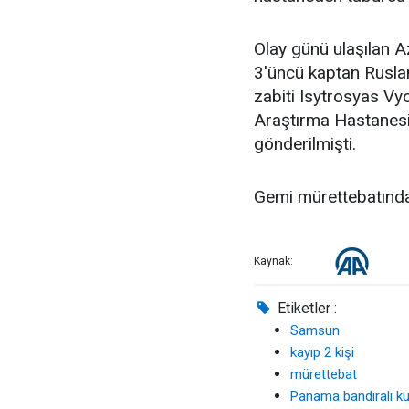
Olay günü ulaşılan A
3'üncü kaptan Ruslan
zabiti Isytrosyas Vy
Araştırma Hastanesin
gönderilmişti.
Gemi mürettebatından
Kaynak:
Etiketler :
Samsun
kayıp 2 kişi
mürettebat
Panama bandıralı ku