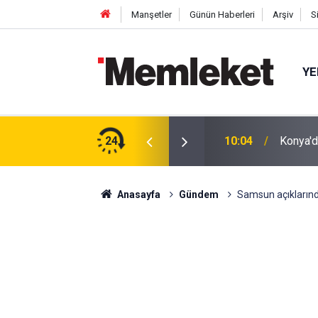
Manşetler
Günün Haberleri
Arşiv
S
YE
 Suudi Arabistan ve Pakistan’dan Dev Savunma
24
10:04
Konya'd
Anasayfa
Gündem
Samsun açıkların