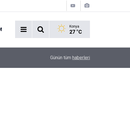
Konya
M
27 °C
Konya'yı 10 yılda neler bekliyor? Uzman isimden
09:37
Günün tüm
haberleri
dönemin kazanan şehirlerinden biri olabilir