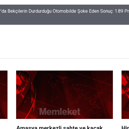
-Haymana-Konya hattı bölünmüş yol oluyor
Amasya merkezli sahte ve kaçak
Hi