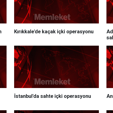
m
Kırıkkale'de kaçak içki operasyonu
Ad
sa
İstanbul'da sahte içki operasyonu
An