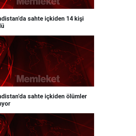
ndistan'da sahte içkiden 14 kişi
dü
ndistan'da sahte içkiden ölümler
tıyor