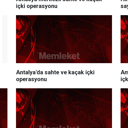
içki operasyonu
sa
Antalya'da sahte ve kaçak içki
Am
operasyonu
iç