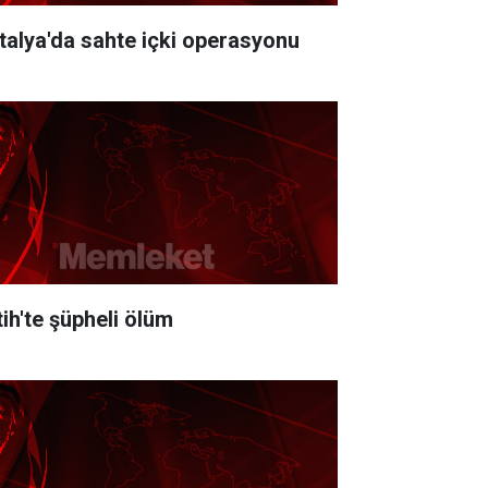
talya'da sahte içki operasyonu
tih'te şüpheli ölüm