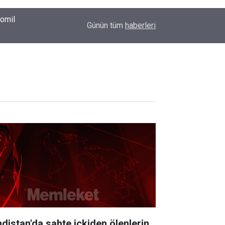
00:37
Erkin Koray'ı bir tek onlar hatırladı
Günün tüm
haberleri
ndistan'da sahte içkiden ölenlerin