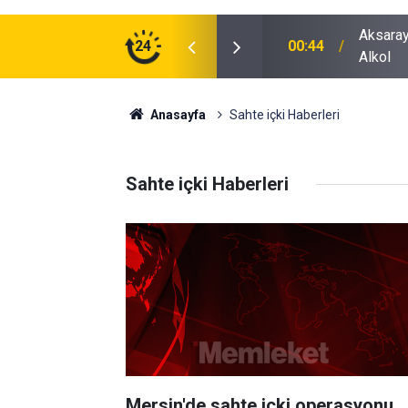
ğu Otomobilde Şoke Eden Sonuç: 1.89 Promil
24
00:41
Polatlı
Anasayfa
Sahte içki Haberleri
Sahte içki Haberleri
Mersin'de sahte içki operasyonu