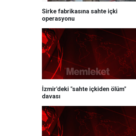
Sirke fabrikasına sahte içki
operasyonu
İzmir'deki "sahte içkiden ölüm"
davası