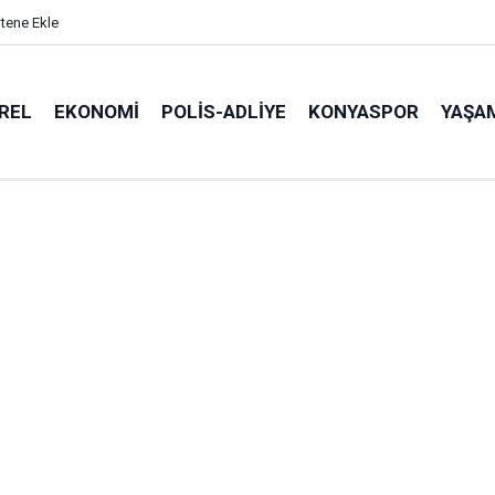
itene Ekle
REL
EKONOMI
POLİS-ADLİYE
KONYASPOR
YAŞA