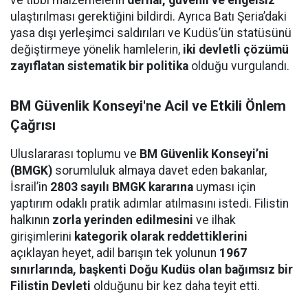
ve tıbbi malzemelerin
derhal, güvenli ve engelsiz
ulaştırılması gerektiğini bildirdi. Ayrıca Batı Şeria’daki
yasa dışı yerleşimci saldırıları ve Kudüs’ün statüsünü
değiştirmeye yönelik hamlelerin,
iki devletli çözümü
zayıflatan sistematik bir politika
olduğu vurgulandı.
BM Güvenlik Konseyi'ne Acil ve Etkili Önlem
Çağrısı
Uluslararası toplumu ve
BM Güvenlik Konseyi’ni
(BMGK)
sorumluluk almaya davet eden bakanlar,
İsrail’in
2803 sayılı BMGK kararına
uyması için
yaptırım odaklı pratik adımlar atılmasını istedi. Filistin
halkının
zorla yerinden edilmesini
ve ilhak
girişimlerini
kategorik olarak reddettiklerini
açıklayan heyet, adil barışın tek yolunun
1967
sınırlarında, başkenti Doğu Kudüs olan bağımsız bir
Filistin Devleti
olduğunu bir kez daha teyit etti.