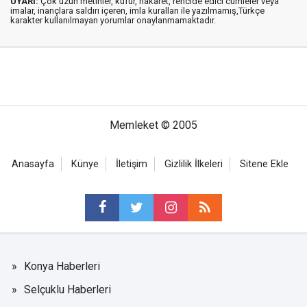
UYARI:
Çok uzun metinler, küfür, hakaret, rencide edici cümleler veya
imalar, inançlara saldırı içeren, imla kuralları ile yazılmamış,Türkçe
karakter kullanılmayan yorumlar onaylanmamaktadır.
Memleket © 2005
Anasayfa
Künye
İletişim
Gizlilik İlkeleri
Sitene Ekle
Konya Haberleri
Selçuklu Haberleri