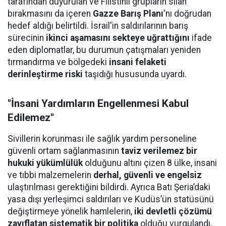
tarafından duyurulan ve Filistinli grupların silah
bırakmasını da içeren
Gazze Barış Planı
'nı doğrudan
hedef aldığı belirtildi. İsrail'in saldırılarının barış
sürecinin
ikinci aşamasını sekteye uğrattığını
ifade
eden diplomatlar, bu durumun çatışmaları yeniden
tırmandırma ve bölgedeki
insani felaketi
derinleştirme riski
taşıdığı hususunda uyardı.
"İnsani Yardımların Engellenmesi Kabul
Edilemez"
Sivillerin korunması ile sağlık yardım personeline
güvenli ortam sağlanmasının
taviz verilemez bir
hukuki yükümlülük
olduğunu altını çizen 8 ülke, insani
ve tıbbi malzemelerin
derhal, güvenli ve engelsiz
ulaştırılması gerektiğini bildirdi. Ayrıca Batı Şeria’daki
yasa dışı yerleşimci saldırıları ve Kudüs’ün statüsünü
değiştirmeye yönelik hamlelerin,
iki devletli çözümü
zayıflatan sistematik bir politika
olduğu vurgulandı.