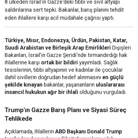
8 ülkeden İsrail'in Gazze'deki tıbbi ve sivil altyapı
saldırılarına sert tepki. Bakanlar, barış planını tehdit
eden ihlallere karşı acil müdahale çağrısı yaptı.
Türkiye, Mısır, Endonezya, Ürdün, Pakistan, Katar,
Suudi Arabistan ve Birleşik Arap Emirlikleri
Dışişleri
Bakanları, İsrail'in Gazze Şeridi'nde tırmandırdığı hak
ihlallerine karşı
ortak bir bildiri
yayımladı. Sağlık
tesislerinin, tıbbi altyapının ve kadınlar ile çocuklar
dahil sivillerin doğrudan hedef alınmasını
en güçlü
şekilde kınayan
bakanlar, yaşananların
uluslararası
insancıl hukukun ağır bir ihlali
olduğunu vurguladı.
Trump'ın Gazze Barış Planı ve Siyasi Süreç
Tehlikede
Açıklamada, ihlallerin
ABD Başkanı Donald Trump