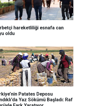
rbetçi hareketliliği esnafa can
yu oldu
rkiye’nin Patates Deposu
ndıklı’da Yaz Sökümü Başladı: Raf
rüyle Fark Yaratıyor