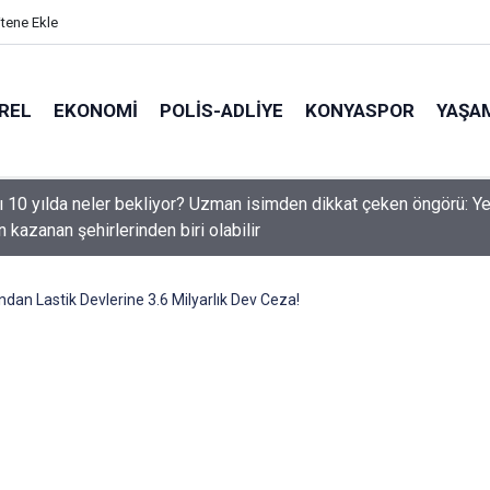
itene Ekle
REL
EKONOMI
POLİS-ADLİYE
KONYASPOR
YAŞA
rü Özgür Karayazılı Konya Erzurumlular Derneği’ni Ziyaret Etti
an Lastik Devlerine 3.6 Milyarlık Dev Ceza!