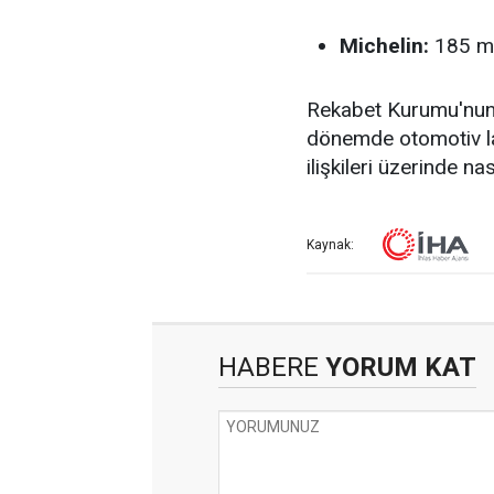
Michelin:
185 mil
Rekabet Kurumu'nun 
dönemde otomotiv last
ilişkileri üzerinde n
Kaynak:
HABERE
YORUM KAT