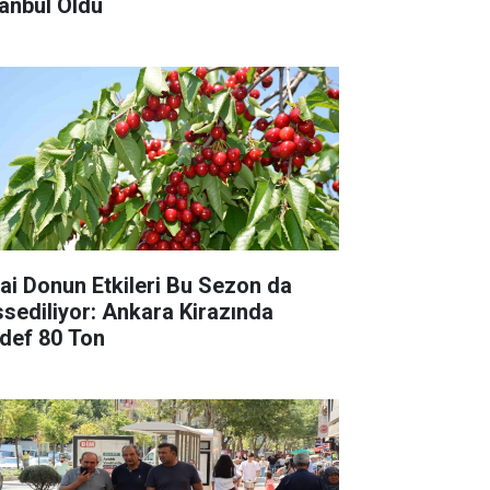
tanbul Oldu
rai Donun Etkileri Bu Sezon da
ssediliyor: Ankara Kirazında
def 80 Ton