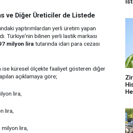
İs
s ve Diğer Üreticiler de Listede
daki yaptırımlardan yerli üretim yapan
 Türkiye'nin bilinen yerli lastik markası
97 milyon lira
tutarında idari para cezası
ise küresel ölçekte faaliyet gösteren diğer
Yapılan açıklamaya göre;
Zi
Hi
He
yon lira,
 lira,
milyon lira,