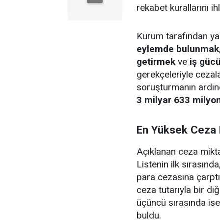
rekabet kurallarını ihl
Kurum tarafından yap
eylemde bulunmak
getirmek
ve
iş gücü
gerekçeleriyle cezala
soruşturmanın ardınd
3 milyar 633 milyon
En Yüksek Ceza B
Açıklanan ceza miktarl
Listenin ilk sırasında
para cezasına çarptı
ceza tutarıyla bir di
üçüncü sırasında is
buldu.