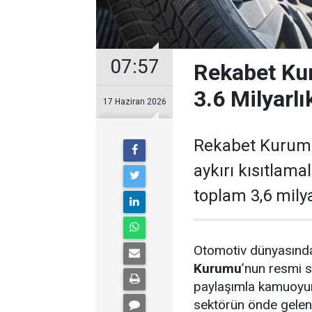
07:57
Rekabet Ku
3.6 Milyarl
17 Haziran 2026
Rekabet Kurumu,
aykırı kısıtlama
toplam 3,6 milya
Otomotiv dünyasında
Kurumu
’nun resmi 
paylaşımla kamuoyun
sektörün önde gelen o