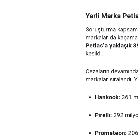
Yerli Marka Petla
Soruşturma kapsamın
markalar da kaçamadı.
Petlas’a yaklaşık 3
kesildi.
Cezaların devamında 
markalar sıralandı. 
Hankook:
361 mil
Pirelli:
292 milyon
Prometeon:
206 