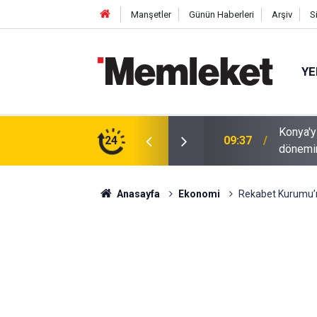
Manşetler
Günün Haberleri
Arşiv
S
YE
r? Uzman isimden dikkat çeken öngörü: Yeni
24
09:27
İl Müdü
ri olabilir
Anasayfa
Ekonomi
Rekabet Kurumu’nd