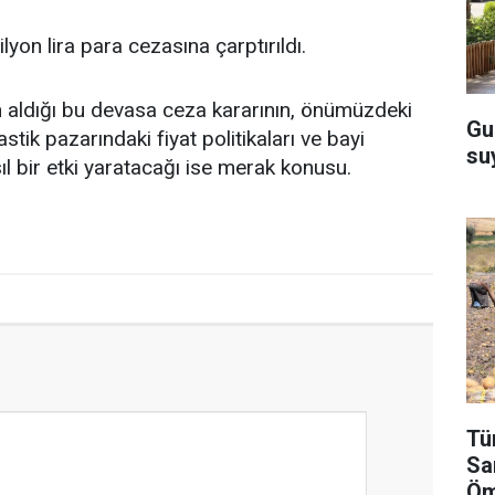
yon lira para cezasına çarptırıldı.
aldığı bu devasa ceza kararının, önümüzdeki
Gu
ik pazarındaki fiyat politikaları ve bayi
su
asıl bir etki yaratacağı ise merak konusu.
Tü
Sa
Öm