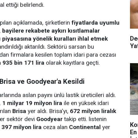
al ettiği belirlendi.
ılan açıklamada, şirketlerin
fiyatlarda uyumlu
,
bayilere rekabete aykırı kısıtlamalar
De
 piyasasına yönelik kuralları ihlal etmek
Yat
ndırıldığı aktarıldı. Sektörü sarsan bu
an firmalara kesilen toplam idari para cezası
 935 bin 171 lira
olarak kayıtlara geçti.
risa ve Goodyear'a Kesildi
arında aslan payını ünlü lastik üreticileri aldı.
,
1 milyar 19 milyon lira
ile en yüksek idari
rılan
Brisa
yer aldı. Brisa’yı,
672 milyon liralık
ğer sektör devi
Goodyear
takip etti. listenin
Ko
e
397 milyon lira
ceza alan
Continental
yer
En