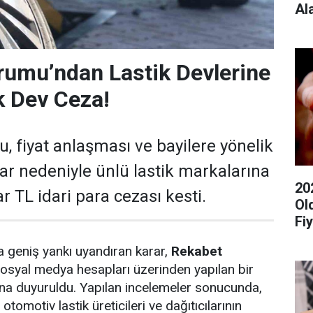
Al
rumu’ndan Lastik Devlerine
ık Dev Ceza!
 fiyat anlaşması ve bayilere yönelik
lar nedeniyle ünlü lastik markalarına
20
r TL idari para cezası kesti.
Ol
Fiy
 geniş yankı uyandıran karar,
Rekabet
sosyal medya hesapları üzerinden yapılan bir
a duyuruldu. Yapılan incelemeler sonucunda,
tomotiv lastik üreticileri ve dağıtıcılarının