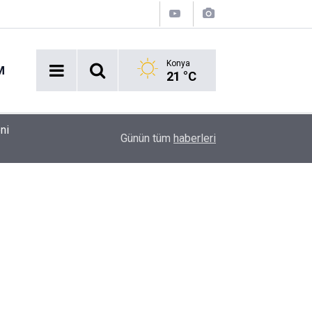
Konya
M
21 °C
09:11
Benzine ve Motorine Dev Zam Alarmı!
Günün tüm
haberleri