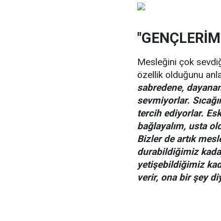
"GENÇLERİMİ
Mesleğini çok sevdiğ
özellik olduğunu an
sabredene, dayanana
sevmiyorlar. Sıcağın
tercih ediyorlar. Es
bağlayalım, usta ol
Bizler de artık mes
durabildiğimiz kada
yetişebildiğimiz kad
verir, ona bir şey 