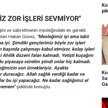
Ko
pi
Z ZOR İŞLERİ SEVMİYOR"
ini ve sabretmenin mesleğindeki en gerekli
latan Hakan Güvez,
"Mesleğimiz iyi ama tabii
 iyi. Şimdiki gençlerimiz böyle zor işleri
 başında çalışmayı kabul etmiyor, kolay işleri
ki Ahilik düzeni falan kalmadı. Yetişti kuşağını
du piyasaya sürelim şimdi onlar hiç kalmadı.
leğimizin son örnekleriyiz. Ayakta
Ko
r duracağız. Allah sağlık verdiği kadar ve
Sat
ar bu işi yapacağız. Ne kadar sağlığımız el
Ga
diyemem"
şeklinde konuştu.