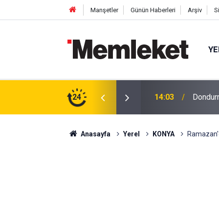
Manşetler
Günün Haberleri
Arşiv
S
YE
 Genç kadına otomobil çarptı
24
14:00
Yıkımı E
Anasayfa
Yerel
KONYA
Ramazan'da