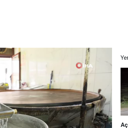
Ye
Aç