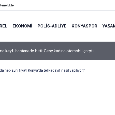
itene Ekle
REL
EKONOMI
POLİS-ADLİYE
KONYASPOR
YAŞA
ngellemek İçin Lüks Araçları Siper Ettiler
 hep aynı fiyat! Konya'da tel kadayıf nasıl yapılıyor?