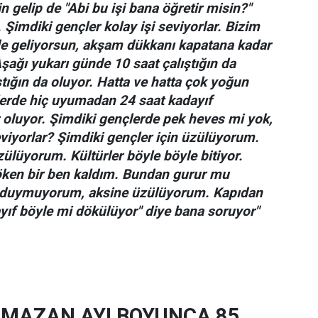
n gelip de "Abi bu işi bana öğretir misin?"
Şimdiki gençler kolay işi seviyorlar. Bizim
de geliyorsun, akşam dükkanı kapatana kadar
Aşağı yukarı günde 10 saat çalıştığın da
ştığın da oluyor. Hatta ve hatta çok yoğun
rde hiç uyumadan 24 saat kadayıf
oluyor. Şimdiki gençlerde pek heves mi yok,
eviyorlar? Şimdiki gençler için üzülüyorum.
zülüyorum. Kültürler böyle böyle bitiyor.
öken bir ben kaldım. Bundan gurur mu
duymuyorum, aksine üzülüyorum. Kapıdan
yıf böyle mi dökülüyor" diye bana soruyor"
AMAZAN AYI BOYUNCA 85