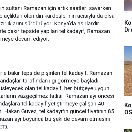
ın sultanı Ramazan için artık saatleri sayarken
 açlıktan ölen din kardeşlerinin acısıyla da olsa
Ko
zırlıklarını sürdürüyor. Konya'da asırlardır
Dr
le bakır tepside yapılan tel kadayıf, Ramazan
örmeye devam ediyor.
le bakır tepside pişirilen tel kadayıf, Ramazan
tandaşlar tarafından ilgi görmeye başladı.
süsleyecek olan tel kadayıf, her bütçeye uygun
tarların vazgeçilmez tatlısı. Ramazan ayı öncesi
ndaşlara tel kadayıf yetiştirmeye çalışan 40
Ko
tası Hakan Güvez, tel kadayıfın güncel fiyatının 85
OS
mazan ayı boyunca bu şekilde devam etmesini
tti.