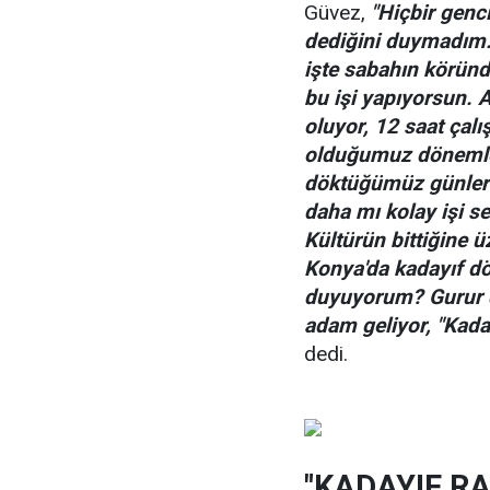
Güvez,
"Hiçbir genci
dediğini duymadım. 
işte sabahın körün
bu işi yapıyorsun. 
oluyor, 12 saat çalı
olduğumuz dönemle
döktüğümüz günler 
daha mı kolay işi s
Kültürün bittiğine ü
Konya'da kadayıf d
duyuyorum? Gurur 
adam geliyor, "Kada
dedi.
"KADAYIF R