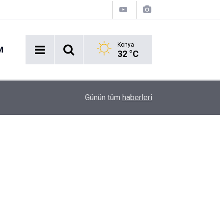
Konya
M
32 °C
13:54
Aç kalan ayı çöpten yemek aradı
Günün tüm
haberleri