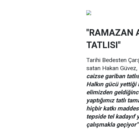
"RAMAZAN A
TATLISI"
Tarihi Bedesten Çarşı
satan Hakan Güvez,
caizse gariban tatlıs
Halkın gücü yettiği 
elimizden geldiğinc
yaptığımız tatlı ta
hiçbir katkı maddes
tepside tel kadayıf
çalışmakla geçiyor"