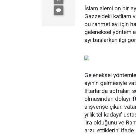
İslam alemi on bir ay
Gazze'deki katliam ve
bu rahmet ayı için ha
geleneksel yöntemler
ayı başlarken ilgi g
Geleneksel yöntemler
ayının gelmesiyle va
İftarlarda sofraları 
olmasından dolayı if
alışverişe çıkan vata
yıllık tel kadayıf us
lira olduğunu ve Ra
arzu ettiklerini ifade e