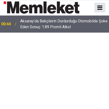
e
00:41
Polatlı-Haymana-Konya hattı bölünmüş yol oluyor