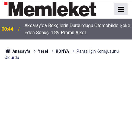
e
00:41
Polatlı-Haymana-Konya hattı bölünmüş yol oluyor
Anasayfa
Yerel
KONYA
Parası İçin Komşusunu
Öldürdü