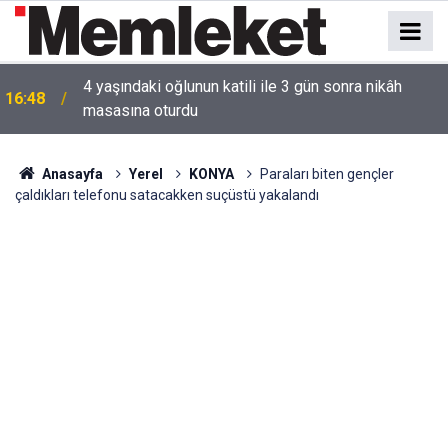
4 yaşındaki oğlunun katili ile 3 gün sonra nikâh
16:48
masasına oturdu
16:44
Mahallede korku dolu anlar: Gaz hattı delindi
Anasayfa
Yerel
KONYA
Paraları biten gençler
çaldıkları telefonu satacakken suçüstü yakalandı