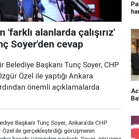
Pa
ha
im
 'farklı alanlarda çalışırız'
unç Soyer'den cevap
r Belediye Başkanı Tunç Soyer, CHP
zgür Özel ile yaptığı Ankara
rdından önemli açıklamalarda
Acu
Ba
lediye Başkanı Tunç Soyer, Ankara'da CHP
Özel ile gerçekleştirdiği görüşmenin
edya hesabı üzerinden paylaştı. Soyer, görüşme