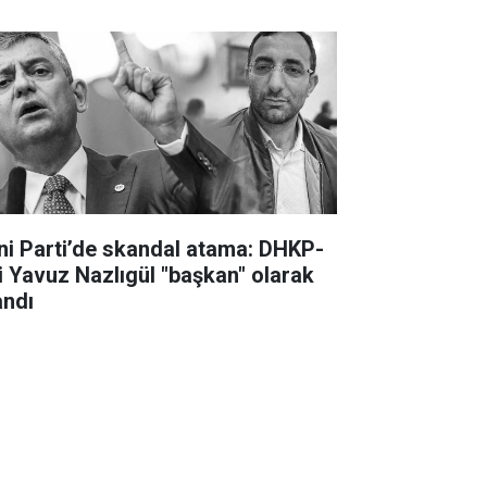
ni Parti’de skandal atama: DHKP-
li Yavuz Nazlıgül "başkan" olarak
andı