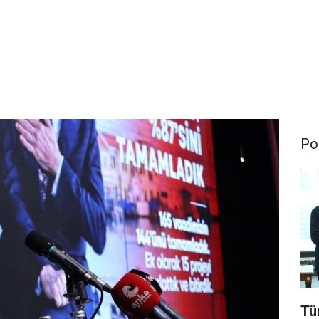
Pol
Tü