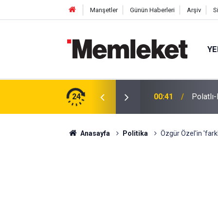
Manşetler
Günün Haberleri
Arşiv
S
YE
ğu Otomobilde Şoke Eden Sonuç: 1.89 Promil
24
00:41
Polatlı
Anasayfa
Politika
Özgür Özel'in 'fark