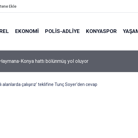
itene Ekle
REL
EKONOMI
POLİS-ADLİYE
KONYASPOR
YAŞA
-Haymana-Konya hattı bölünmüş yol oluyor
lı alanlarda çalışırız' teklifine Tunç Soyer'den cevap