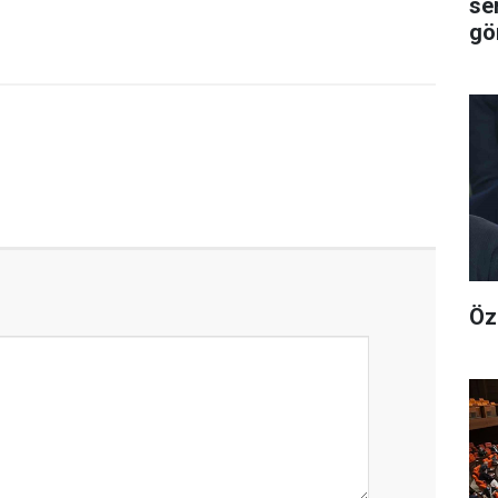
se
gör
Öz