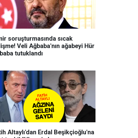
mir soruşturmasında sıcak
lişme! Veli Ağbaba'nın ağabeyi Hür
baba tutuklandı
tih Altaylı'dan Erdal Beşikçioğlu'na