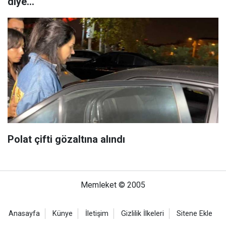
diye...
Polat çifti gözaltına alındı
Memleket © 2005
Anasayfa
Künye
İletişim
Gizlilik İlkeleri
Sitene Ekle