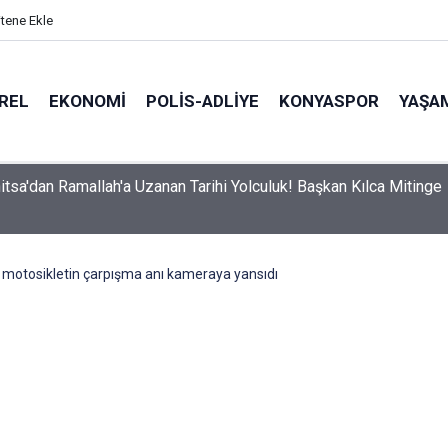
itene Ekle
REL
EKONOMI
POLİS-ADLİYE
KONYASPOR
YAŞA
itsa'dan Ramallah'a Uzanan Tarihi Yolculuk! Başkan Kılca Mitinge
e motosikletin çarpışma anı kameraya yansıdı