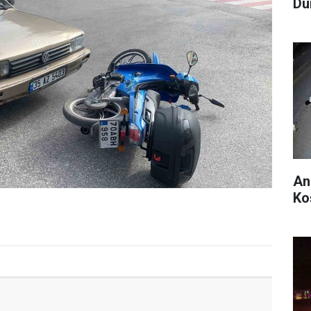
Du
An
Ko