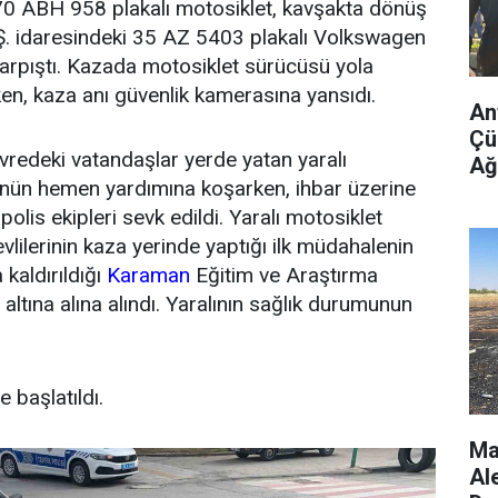
70 ABH 958 plakalı motosiklet, kavşakta dönüş
. idaresindeki 35 AZ 5403 plakalı Volkswagen
arpıştı. Kazada motosiklet sürücüsü yola
ken, kaza anı güvenlik kamerasına yansıdı.
An
Çü
redeki vatandaşlar yerde yatan yaralı
Ağ
nün hemen yardımına koşarken, ihbar üzerine
polis ekipleri sevk edildi. Yaralı motosiklet
lilerinin kaza yerinde yaptığı ilk müdahalenin
kaldırıldığı
Karaman
Eğitim ve Araştırma
ltına alına alındı. Yaralının sağlık durumunun
e başlatıldı.
Ma
Al