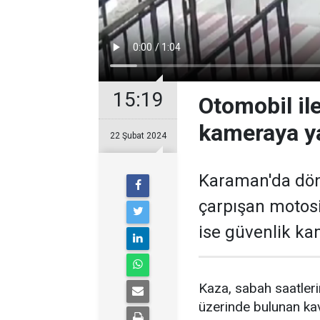
15:19
Otomobil il
kameraya y
22 Şubat 2024
Karaman'da dön
çarpışan motosi
ise güvenlik ka
Kaza, sabah saatler
üzerinde bulunan kav