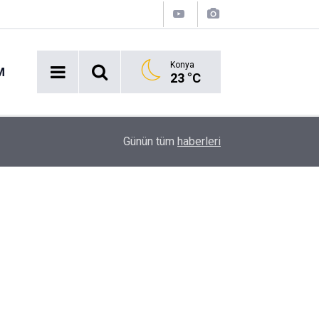
Konya
M
23 °C
Ekmek Temasıyla Yola Çıkan Dev Etkinlik Başlıyo
15:38
Günün tüm
haberleri
Geri Sayım!