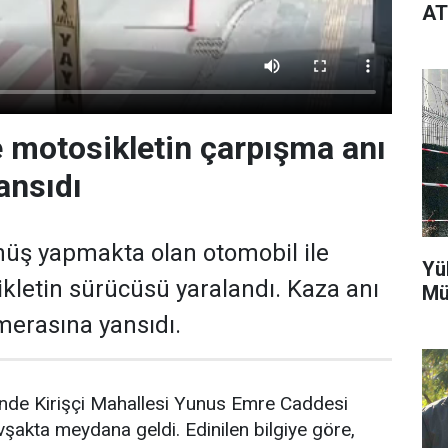
AT
e motosikletin çarpışma anı
ansıdı
üş yapmakta olan otomobil ile
Yü
kletin sürücüsü yaralandı. Kaza anı
Mü
merasına yansıdı.
inde Kirişçi Mahallesi Yunus Emre Caddesi
şakta meydana geldi. Edinilen bilgiye göre,