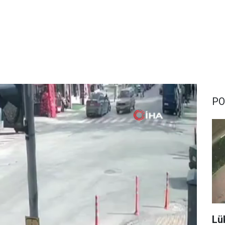
PO
Lü