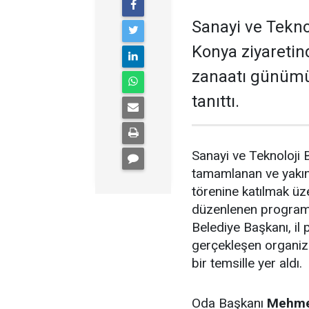
Sanayi ve Tekno
Konya ziyaretin
zanaatı günümüz
tanıttı.
Sanayi ve Teknoloji
tamamlanan ve yakın
törenine katılmak ü
düzenlenen programa
Belediye Başkanı, il 
gerçekleşen organi
bir temsille yer aldı.
Oda Başkanı
Mehme