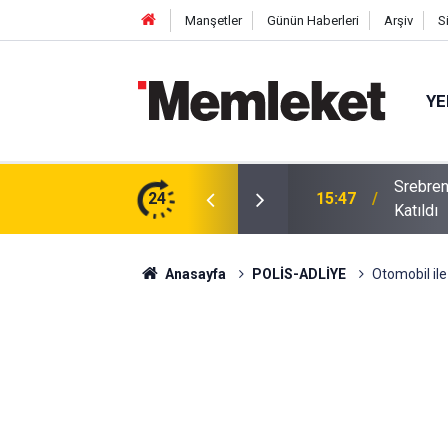
Manşetler
Günün Haberleri
Arşiv
S
YE
Srebren
m: Çivisiz Yapılan Sanat Eseri Hayran Bıraktı
24
15:47
Katıldı
Anasayfa
POLİS-ADLİYE
Otomobil il