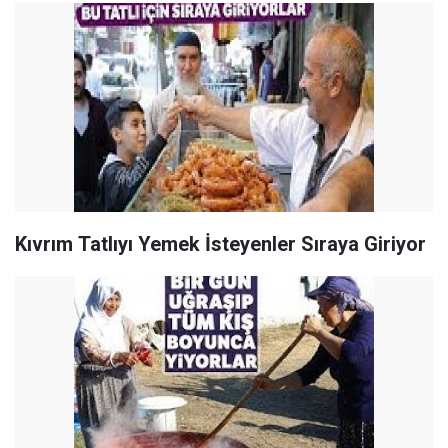
Kıvrım Tatlıyı Yemek İsteyenler Sıraya Giriyor