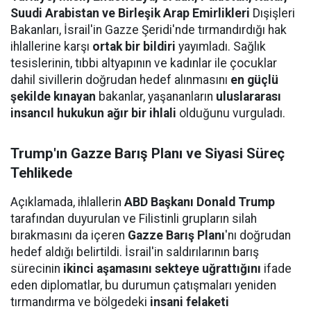
Suudi Arabistan ve Birleşik Arap Emirlikleri
Dışişleri
Bakanları, İsrail'in Gazze Şeridi'nde tırmandırdığı hak
ihlallerine karşı
ortak bir bildiri
yayımladı. Sağlık
tesislerinin, tıbbi altyapının ve kadınlar ile çocuklar
dahil sivillerin doğrudan hedef alınmasını
en güçlü
şekilde kınayan
bakanlar, yaşananların
uluslararası
insancıl hukukun ağır bir ihlali
olduğunu vurguladı.
Trump'ın Gazze Barış Planı ve Siyasi Süreç
Tehlikede
Açıklamada, ihlallerin
ABD Başkanı Donald Trump
tarafından duyurulan ve Filistinli grupların silah
bırakmasını da içeren
Gazze Barış Planı
'nı doğrudan
hedef aldığı belirtildi. İsrail'in saldırılarının barış
sürecinin
ikinci aşamasını sekteye uğrattığını
ifade
eden diplomatlar, bu durumun çatışmaları yeniden
tırmandırma ve bölgedeki
insani felaketi