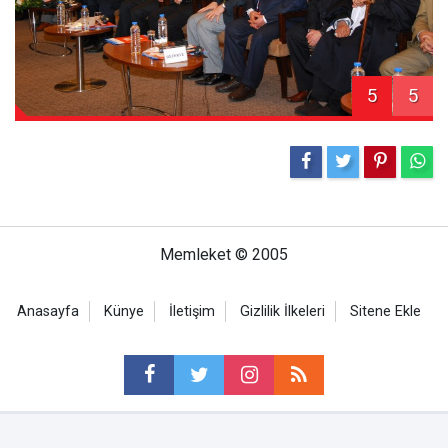
5
5
Memleket © 2005
Anasayfa
Künye
İletişim
Gizlilik İlkeleri
Sitene Ekle