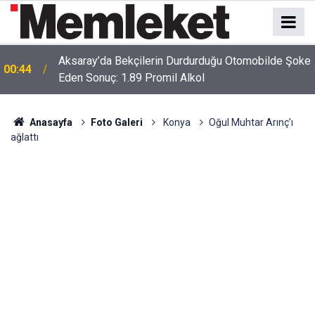
Aksaray’da Bekçilerin Durdurduğu Otomobilde Şoke
00:44
Eden Sonuç: 1.89 Promil Alkol
00:41
Polatlı-Haymana-Konya hattı bölünmüş yol oluyor
Anasayfa
Foto Galeri
Konya
Oğul Muhtar Arınç’ı
ağlattı