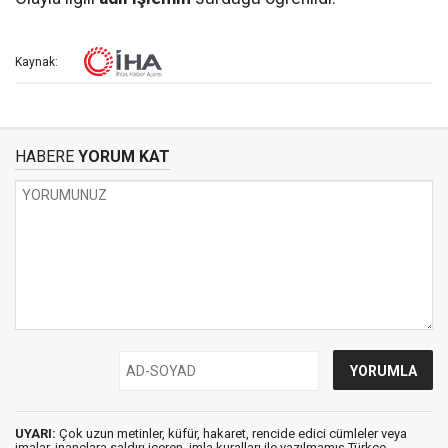
Kaynak:
HABERE
YORUM KAT
UYARI:
Çok uzun metinler, küfür, hakaret, rencide edici cümleler veya
imalar, inançlara saldırı içeren, imla kuralları ile yazılmamış,Türkçe