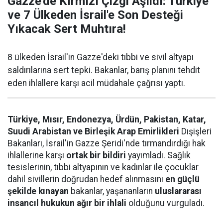
Gazze'de Kırmızı Çizgi Aşıldı: Türkiye
ve 7 Ülkeden İsrail'e Son Desteği
Yıkacak Sert Muhtıra!
8 ülkeden İsrail'in Gazze'deki tıbbi ve sivil altyapı
saldırılarına sert tepki. Bakanlar, barış planını tehdit
eden ihlallere karşı acil müdahale çağrısı yaptı.
Türkiye, Mısır, Endonezya, Ürdün, Pakistan, Katar,
Suudi Arabistan ve Birleşik Arap Emirlikleri
Dışişleri
Bakanları, İsrail'in Gazze Şeridi'nde tırmandırdığı hak
ihlallerine karşı
ortak bir bildiri
yayımladı. Sağlık
tesislerinin, tıbbi altyapının ve kadınlar ile çocuklar
dahil sivillerin doğrudan hedef alınmasını
en güçlü
şekilde kınayan
bakanlar, yaşananların
uluslararası
insancıl hukukun ağır bir ihlali
olduğunu vurguladı.