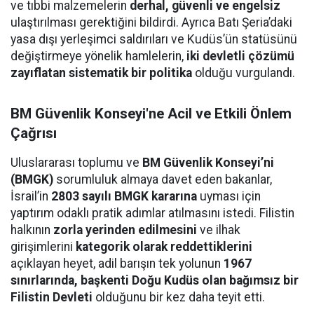
ve tıbbi malzemelerin
derhal, güvenli ve engelsiz
ulaştırılması gerektiğini bildirdi. Ayrıca Batı Şeria’daki
yasa dışı yerleşimci saldırıları ve Kudüs’ün statüsünü
değiştirmeye yönelik hamlelerin,
iki devletli çözümü
zayıflatan sistematik bir politika
olduğu vurgulandı.
BM Güvenlik Konseyi'ne Acil ve Etkili Önlem
Çağrısı
Uluslararası toplumu ve
BM Güvenlik Konseyi’ni
(BMGK)
sorumluluk almaya davet eden bakanlar,
İsrail’in
2803 sayılı BMGK kararına
uyması için
yaptırım odaklı pratik adımlar atılmasını istedi. Filistin
halkının
zorla yerinden edilmesini
ve ilhak
girişimlerini
kategorik olarak reddettiklerini
açıklayan heyet, adil barışın tek yolunun
1967
sınırlarında, başkenti Doğu Kudüs olan bağımsız bir
Filistin Devleti
olduğunu bir kez daha teyit etti.