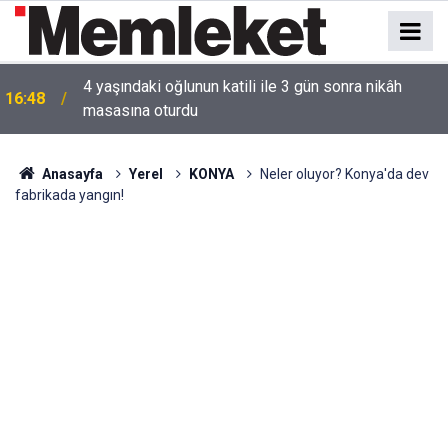
16:44
Mahallede korku dolu anlar: Gaz hattı delindi
Anasayfa
Yerel
KONYA
Neler oluyor? Konya'da dev
fabrikada yangın!