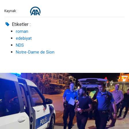
Kaynak:
Etiketler :
roman
edebiyat
NDS
Notre-Dame de Sion