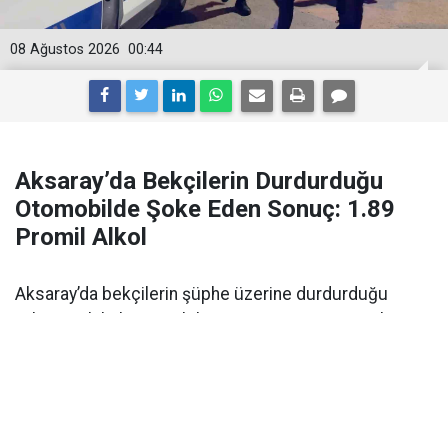
08 Ağustos 2026
00:44
Aksaray’da Bekçilerin Durdurduğu
Otomobilde Şoke Eden Sonuç: 1.89
Promil Alkol
Aksaray’da bekçilerin şüphe üzerine durdurduğu
yabancı plakalı otomobilin sürücüsü 1.89 promil
alkollü çıktı. Ehliyetine 2 yıl el konuldu.
Aksaray’da alkollü araç kullanımı
polisin denetimi
sırasında ortaya çıktı. Olay,
Kılıçaslan Mahallesi