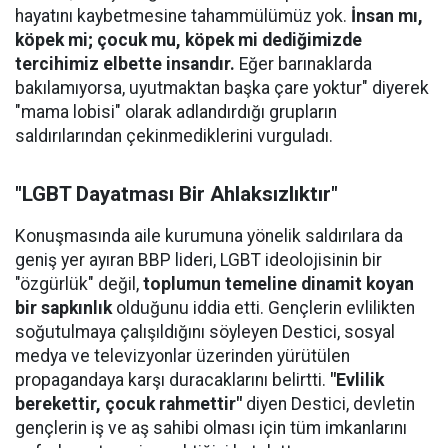
hayatını kaybetmesine tahammülümüz yok.
İnsan mı,
köpek mi; çocuk mu, köpek mi dediğimizde
tercihimiz elbette insandır.
Eğer barınaklarda
bakılamıyorsa, uyutmaktan başka çare yoktur" diyerek
"mama lobisi" olarak adlandırdığı grupların
saldırılarından çekinmediklerini vurguladı.
"LGBT Dayatması Bir Ahlaksızlıktır"
Konuşmasında aile kurumuna yönelik saldırılara da
geniş yer ayıran BBP lideri, LGBT ideolojisinin bir
"özgürlük" değil,
toplumun temeline dinamit koyan
bir sapkınlık
olduğunu iddia etti. Gençlerin evlilikten
soğutulmaya çalışıldığını söyleyen Destici, sosyal
medya ve televizyonlar üzerinden yürütülen
propagandaya karşı duracaklarını belirtti.
"Evlilik
berekettir, çocuk rahmettir"
diyen Destici, devletin
gençlerin iş ve aş sahibi olması için tüm imkanlarını