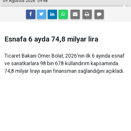
09 Ağustos 2026
09:48
Esnafa 6 ayda 74,8 milyar lira
Ticaret Bakanı Ömer Bolat, 2026'nın ilk 6 ayında esnaf
ve sanatkarlara 98 bin 678 kullandırım kapsamında
74,8 milyar lirayı aşan finansman sağlandığını açıkladı.
Ticaret Bakanı
Ömer Bolat
, esnaf ve sanatkarlara
yönelik
Hazine destekli kredi
uygulamalarına ilişkin
güncel rakamları açıkladı. Buna göre
2026 yılının ilk 6
ayında 98 bin 678 kullandırım
gerçekleştirilirken,
sağlanan finansmanın toplam tutarı
74,8 milyar lirayı
aştı.