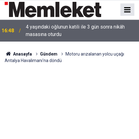
16:44
Mahallede korku dolu anlar: Gaz hattı delindi
Anasayfa
Gündem
Motoru arızalanan yolcu uçağı
Antalya Havalimanı'na döndü