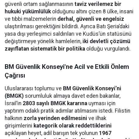
güvenli ortam sağlanmasının
taviz verilemez bir
hukuki yükümlülük
olduğunu altını çizen 8 ülke, insani
ve tıbbi malzemelerin
derhal, güvenli ve engelsiz
ulaştırılması gerektiğini bildirdi. Ayrıca Batı Şeria’daki
yasa dışı yerleşimci saldırıları ve Kudüs’ün statüsünü
değiştirmeye yönelik hamlelerin,
iki devletli çözümü
zayıflatan sistematik bir politika
olduğu vurgulandı.
BM Güvenlik Konseyi'ne Acil ve Etkili Önlem
Çağrısı
Uluslararası toplumu ve
BM Güvenlik Konseyi’ni
(BMGK)
sorumluluk almaya davet eden bakanlar,
İsrail’in
2803 sayılı BMGK kararına
uyması için
yaptırım odaklı pratik adımlar atılmasını istedi. Filistin
halkının
zorla yerinden edilmesini
ve ilhak
girişimlerini
kategorik olarak reddettiklerini
açıklayan heyet, adil barışın tek yolunun
1967