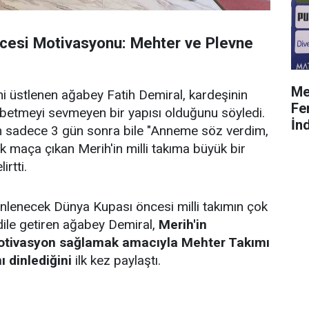
cesi Motivasyonu: Mehter ve Plevne
Me
ini üstlenen ağabey Fatih Demiral, kardeşinin
Fe
ybetmeyi sevmeyen bir yapısı olduğunu söyledi.
İnd
n sadece 3 gün sonra bile "Anneme söz verdim,
 maça çıkan Merih'in milli takıma büyük bir
irtti.
nlenecek Dünya Kupası öncesi milli takımın çok
dile getiren ağabey Demiral,
Merih'in
tivasyon sağlamak amacıyla Mehter Takımı
ı dinlediğini
ilk kez paylaştı.