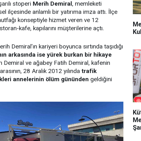
arılı stoperi
Merih Demiral
, memleketi
l ilçesinde anlamlı bir yatırıma imza attı. İlçe
tfağı konseptiyle hizmet veren ve 12
Me
toran-kafe, kapılarını müşterilerine açtı.
Ku
rih Demiral’ın kariyeri boyunca sırtında taşıdığı
ın arkasında ise yürek burkan bir hikaye
Demiral ve ağabey Fatih Demiral, kafenin
rasının, 28 Aralık 2012 yılında
trafik
kleri annelerinin ölüm gününden
geldiğini
Kü
Me
Şa