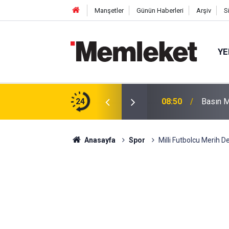
Manşetler
Günün Haberleri
Arşiv
S
YE
kışı
24
08:50
Basın M
Anasayfa
Spor
Milli Futbolcu Merih D