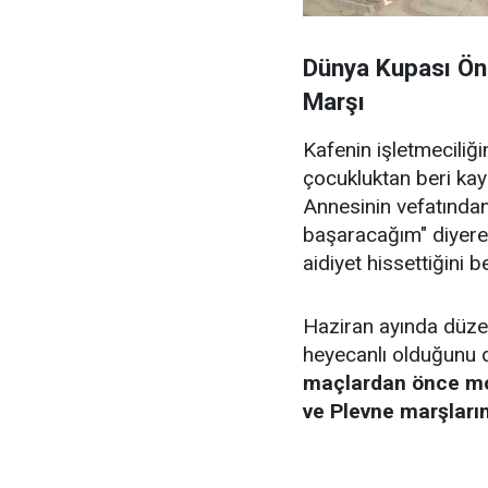
Dünya Kupası Ön
Marşı
Kafenin işletmeciliğ
çocukluktan beri ka
Annesinin vefatında
başaracağım" diyerek
aidiyet hissettiğini bel
Haziran ayında düze
heyecanlı olduğunu 
maçlardan önce mo
ve Plevne marşların