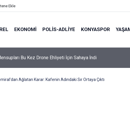
itene Ekle
REL
EKONOMI
POLİS-ADLİYE
KONYASPOR
YAŞA
ensupları Bu Kez Drone Ehliyeti İçin Sahaya İndi
emiral’dan Ağlatan Karar: Kafenin Adındaki Sır Ortaya Çıktı