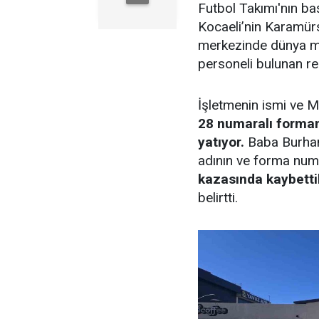
Futbol Takımı'nın baş
Kocaeli’nin Karamürse
merkezinde dünya mu
personeli bulunan res
İşletmenin ismi ve Me
28 numaralı forman
yatıyor.
Baba Burhan 
adının ve forma numa
kazasında kaybetti
belirtti.