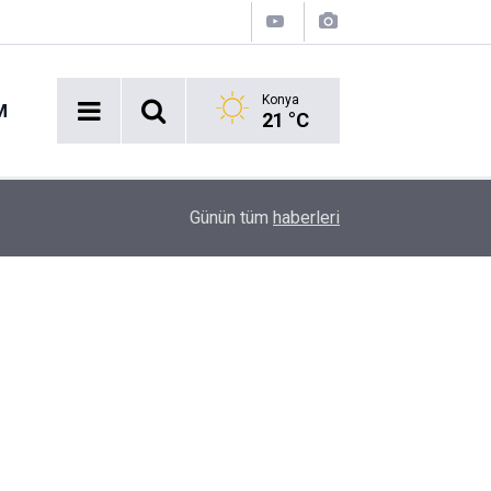
Konya
M
21 °C
İBB davasında inceleme tamamlandı: Ekrem İma
08:48
Günün tüm
haberleri
bağlandı