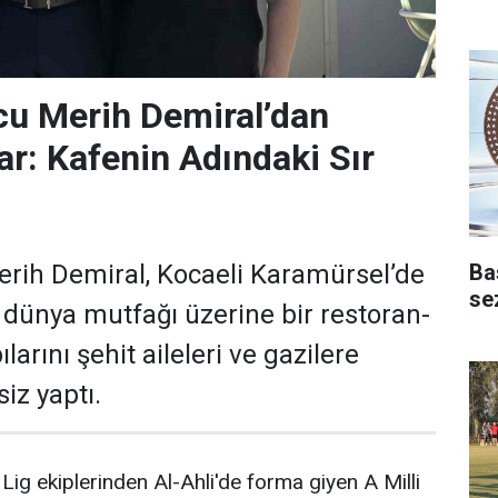
lcu Merih Demiral’dan
ar: Kafenin Adındaki Sır
Ba
Merih Demiral, Kocaeli Karamürsel’de
se
te dünya mutfağı üzerine bir restoran-
larını şehit aileleri ve gazilere
iz yaptı.
Lig ekiplerinden Al-Ahli'de forma giyen A Milli