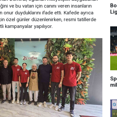
Bo
ini ve bu vatan için canını veren insanların
Li
an onur duyduklarını ifade etti. Kafede ayrıca
çin özel günler düzenlenirken, resmi tatillerde
tli kampanyalar yapılıyor.
Sp
mi