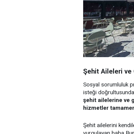
Şehit Aileleri ve
Sosyal sorumluluk pro
isteği doğrultusunda
şehit ailelerine ve
hizmetler tamamen
Şehit ailelerini kend
vurgulayan baba Burh