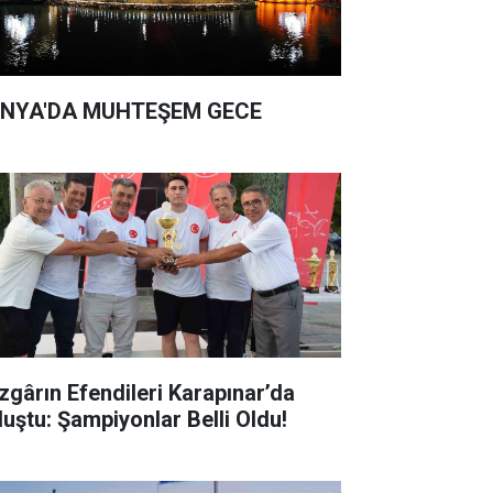
NYA'DA MUHTEŞEM GECE
zgârın Efendileri Karapınar’da
luştu: Şampiyonlar Belli Oldu!