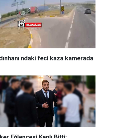
dınhanı'ndaki feci kaza kamerada
ker Eğlencesi Kanlı Bitti: