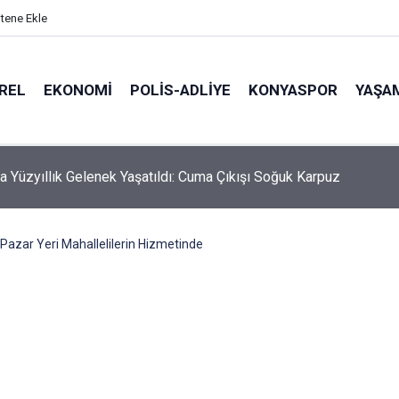
itene Ekle
REL
EKONOMI
POLİS-ADLİYE
KONYASPOR
YAŞA
hmali Minik Carettanın Sonu Oldu
Pazar Yeri Mahallelilerin Hizmetinde