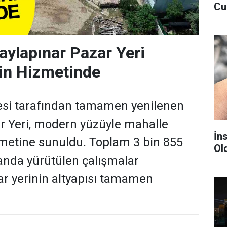
Cu
aylapınar Pazar Yeri
rin Hizmetinde
si tarafından tamamen yenilenen
r Yeri, modern yüzüyle mahalle
İn
zmetine sunuldu. Toplam 3 bin 855
Ol
anda yürütülen çalışmalar
r yerinin altyapısı tamamen