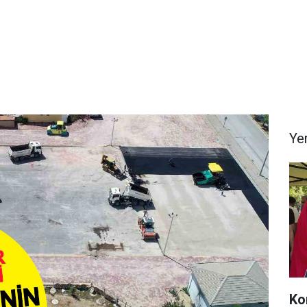
Ye
Ko