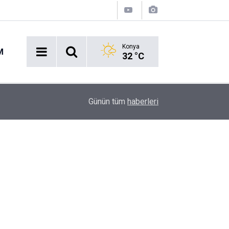
Konya
M
32 °C
Acil Durumlarda Yeni Dönem: Hayat 112 Uygulam
17:47
Günün tüm
haberleri
Yayında!