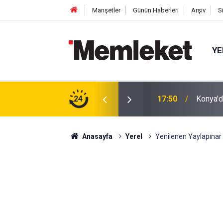
Manşetler
Günün Haberleri
Arşiv
S
YE
tıldı: Cuma Çıkışı Soğuk Karpuz
24
17:48
İnsan İ
Anasayfa
Yerel
Yenilenen Yaylapınar 