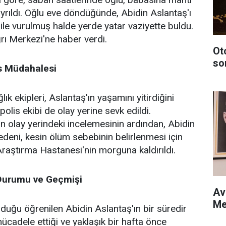
rıldı. Oğlu eve döndüğünde, Abidin Aslantaş'ı
le vurulmuş halde yerde yatar vaziyette buldu.
ı Merkezi'ne haber verdi.
Ot
so
is Müdahalesi
ık ekipleri, Aslantaş'ın yaşamını yitirdiğini
polis ekibi de olay yerine sevk edildi.
n olay yerindeki incelemesinin ardından, Abidin
edeni, kesin ölüm sebebinin belirlenmesi için
aştırma Hastanesi'nin morguna kaldırıldı.
 Durumu ve Geçmişi
Av
Me
duğu öğrenilen Abidin Aslantaş'ın bir süredir
ücadele ettiği ve yaklaşık bir hafta önce