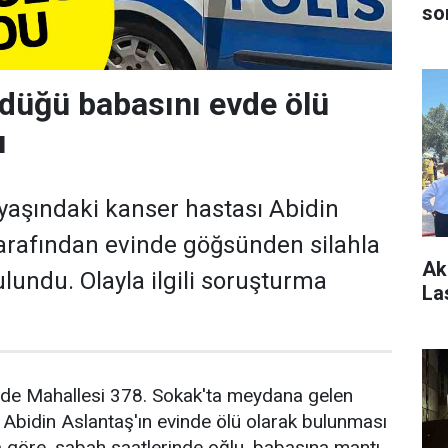
so
düğü babasını evde ölü
u
aşındaki kanser hastası Abidin
tarafından evinde göğsünden silahla
Ak
lundu. Olayla ilgili soruşturma
La
de Mahallesi 378. Sokak'ta meydana gelen
 Abidin Aslantaş'ın evinde ölü olarak bulunması
ya göre, sabah saatlerinde oğlu, babasına mantı