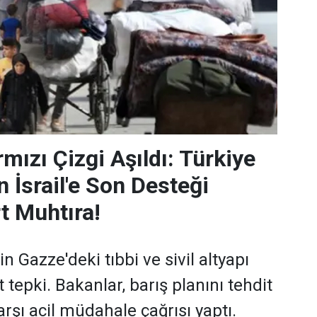
mızı Çizgi Aşıldı: Türkiye
 İsrail'e Son Desteği
t Muhtıra!
in Gazze'deki tıbbi ve sivil altyapı
t tepki. Bakanlar, barış planını tehdit
arşı acil müdahale çağrısı yaptı.