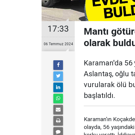
17:33
Mantı götür
olarak buld
06 Temmuz 2024
Karaman'da 56 y
Aslantaş, oğlu 
vurularak ölü bu
başlatıldı.
Karaman'ın Koçakde
olayda, 56 yaşındaki
korku yarattı. İddia