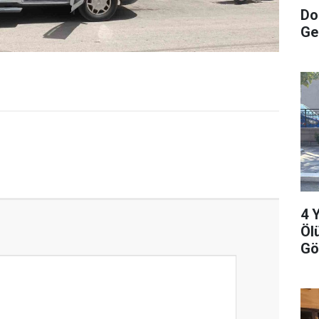
Do
Ge
4 
Öl
Gö