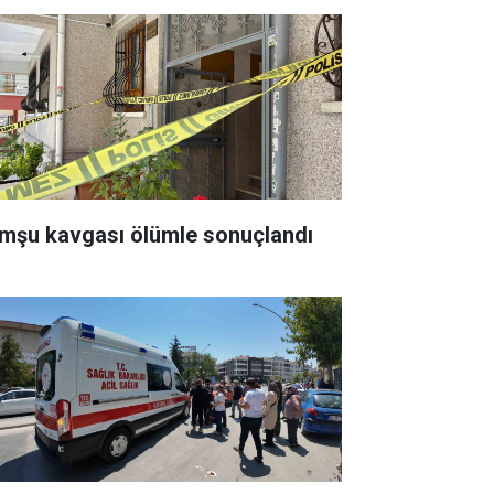
mşu kavgası ölümle sonuçlandı