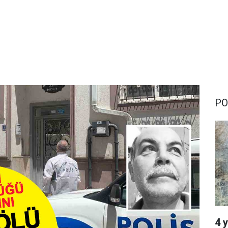
PO
4 y