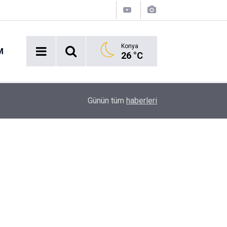
Konya
M
26 °C
16:43
Akaryakıt İstasyonunda Panik: Lastikçi Alevlere
Günün tüm
haberleri