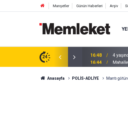
Manşetler
Günün Haberleri
Arşiv
S
YE
 gün sonra nikâh masasına oturdu
24
16:44
Mahalle
Anasayfa
POLİS-ADLİYE
Mantı götür