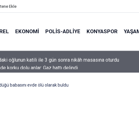
itene Ekle
REL
EKONOMI
POLİS-ADLİYE
KONYASPOR
YAŞA
de korku dolu anlar: Gaz hattı delindi
düğü babasını evde ölü olarak buldu