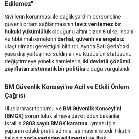
Edilemez"
Sivillerin korunması ile sağlık yardım personeline
güvenli ortam sağlanmasının
taviz verilemez bir
hukuki yükümlülük
olduğunu altını çizen 8 ülke, insani
ve tıbbi malzemelerin
derhal, güvenli ve engelsiz
ulaştırılması gerektiğini bildirdi. Ayrıca Batı Şeria’daki
yasa dışı yerleşimci saldırıları ve Kudüs’ün statüsünü
değiştirmeye yönelik hamlelerin,
iki devletli çözümü
zayıflatan sistematik bir politika
olduğu vurgulandı.
BM Güvenlik Konseyi'ne Acil ve Etkili Önlem
Çağrısı
Uluslararası toplumu ve
BM Güvenlik Konseyi’ni
(BMGK)
sorumluluk almaya davet eden bakanlar,
İsrail’in
2803 sayılı BMGK kararına
uyması için
yaptırım odaklı pratik adımlar atılmasını istedi. Filistin
halkının
zorla yerinden edilmesini
ve ilhak