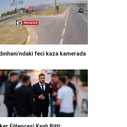
dınhanı'ndaki feci kaza kamerada
ker Eğlencesi Kanlı Bitti: