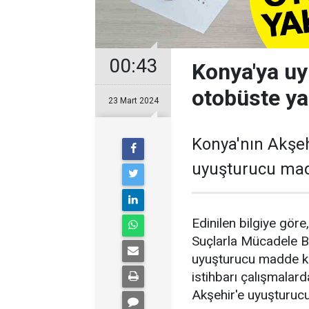
00:43
Konya'ya uy
otobüste ya
23 Mart 2024
Konya'nın Akşehi
uyuşturucu madd
Edinilen bilgiye gör
Suçlarla Mücadele Bür
uyuşturucu madde kul
istihbarı çalışmalard
Akşehir'e uyuşturucu