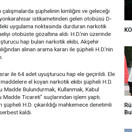
ı çalışmalarda şüphelinin kimliğini ve geleceği
fyonkarahisar istikametinden gelen otobüsü D-
deki uygulama noktasında durduran narkotik
KO
heliyi otobüste gözaltına aldı. H.D.'nin üzerinde
turucu hap bulan narkotik ekibi, Akşehir
ığından alınan arama kararı ile şüpheli H.D.'nin
ı.
r ile 64 adet uyuşturucu hap ele geçirildi. Ele
 maddelere el koyan narkotik ekibi şüpheli H.D.
cu Madde Bulundurmak, Kullanmak, Kabul
 Madde Ticareti" suçlarından işlem yaptı.
 şüpheli H.D. çıkarıldığı mahkemece denetimli
Rü
Bu
 serbest kaldı.