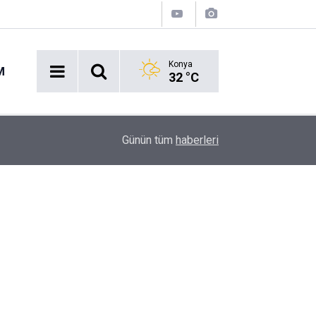
Konya
M
32 °C
Acil Durumlarda Yeni Dönem: Hayat 112 Uygulam
17:47
Günün tüm
haberleri
Yayında!