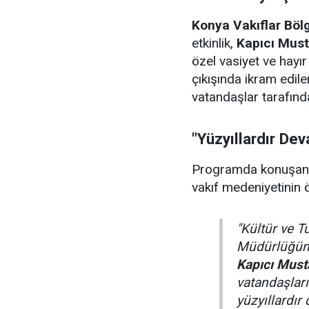
Konya Vakıflar Bö
etkinlik,
Kapıcı Must
özel vasiyet ve hayı
çıkışında ikram edil
vatandaşlar tarafınd
"Yüzyıllardır De
Programda konuşa
vakıf medeniyetinin ö
"Kültür ve T
Müdürlüğümü
Kapıcı Must
vatandaşlar
yüzyıllardır