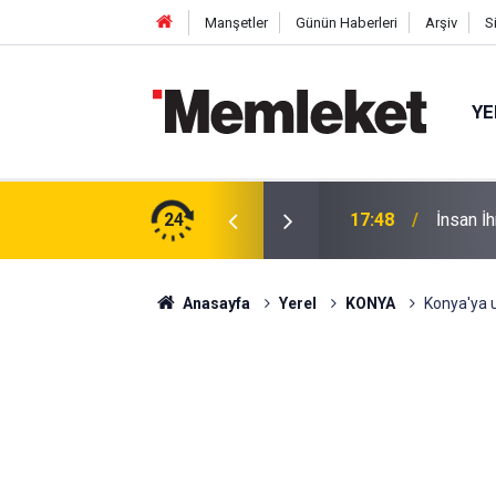
Manşetler
Günün Haberleri
Arşiv
S
YE
tıldı: Cuma Çıkışı Soğuk Karpuz
24
17:48
İnsan İ
Anasayfa
Yerel
KONYA
Konya'ya u