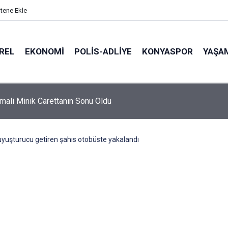
itene Ekle
REL
EKONOMI
POLİS-ADLİYE
KONYASPOR
YAŞA
hmali Minik Carettanın Sonu Oldu
yuşturucu getiren şahıs otobüste yakalandı