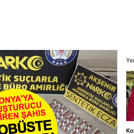
Ye
Ko