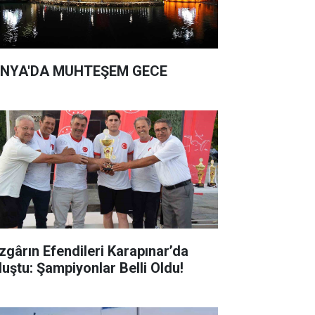
NYA'DA MUHTEŞEM GECE
zgârın Efendileri Karapınar’da
luştu: Şampiyonlar Belli Oldu!