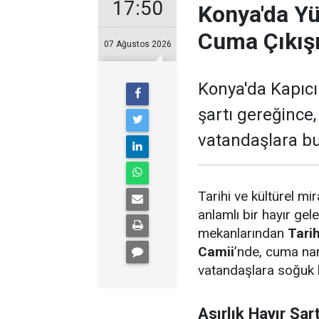
17:50
Konya'da Yüz
Cuma Çıkış
07 Ağustos 2026
Konya'da Kapıcı
şartı gereğince
vatandaşlara bu
Tarihi ve kültürel mi
anlamlı bir hayır gel
mekanlarından
Tari
Camii
’nde, cuma na
vatandaşlara soğuk k
Asırlık Hayır Şart