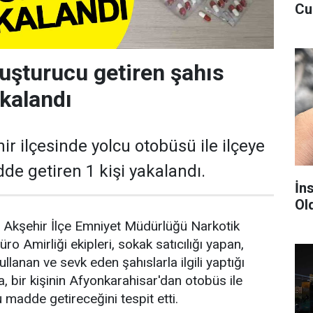
Cu
uşturucu getiren şahıs
kalandı
r ilçesinde yolcu otobüsü ile ilçeye
e getiren 1 kişi yakalandı.
İn
Ol
e, Akşehir İlçe Emniyet Müdürlüğü Narkotik
o Amirliği ekipleri, sokak satıcılığı yapan,
lanan ve sevk eden şahıslarla ilgili yaptığı
a, bir kişinin Afyonkarahisar'dan otobüs ile
 madde getireceğini tespit etti.