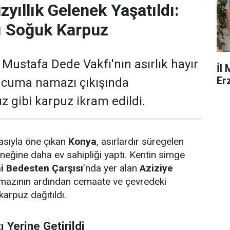
yıllık Gelenek Yaşatıldı:
ı Soğuk Karpuz
 Mustafa Dede Vakfı'nın asırlık hayır
İl
Er
, cuma namazı çıkışında
z gibi karpuz ikram edildi.
rasıyla öne çıkan
Konya
, asırlardır süregelen
eneğine daha ev sahipliği yaptı. Kentin simge
hi Bedesten Çarşısı
’nda yer alan
Aziziye
mazının ardından cemaate ve çevredeki
arpuz dağıtıldı.
ı Yerine Getirildi