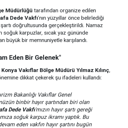
lge Müdürlüğü
tarafından organize edilen
afa Dede Vakfı
’nın yüzyıllar önce belirlediği
r şartı doğrultusunda gerçekleştirildi. Namaz
en soğuk karpuzlar, sıcak yaz gününde
an büyük bir memnuniyetle karşılandı.
vam Eden Bir Gelenek"
n
Konya Vakıflar Bölge Müdürü Yılmaz Kılınç
,
nemine dikkat çekerek şu ifadeleri kullandı:
urizm Bakanlığı Vakıflar Genel
zün binbir hayır şartından biri olan
afa Dede Vakfı
'mızın hayır şartı gereği
ımıza soğuk karpuz ikramı yaptık. Bu
 devam eden vakfın hayır şartını bugün