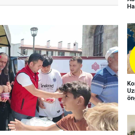
Ha
Ko
Uz
ön
şeh