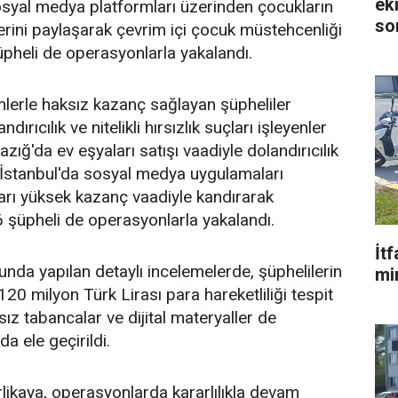
ek
osyal medya platformları üzerinden çocukların
so
rini paylaşarak çevrim içi çocuk müstehcenliği
pheli de operasyonlarla yakalandı.
emlerle haksız kazanç sağlayan şüpheliler
ndırıcılık ve nitelikli hırsızlık suçları işleyenler
zığ'da ev eşyaları satışı vaadiyle dolandırıcılık
 İstanbul'da sosyal medya uygulamaları
arı yüksek kazanç vaadiyle kandırarak
 6 şüpheli de operasyonlarla yakalandı.
İt
da yapılan detaylı incelemelerde, şüphelilerin
mi
20 milyon Türk Lirası para hareketliliği tespit
tsız tabancalar ve dijital materyaller de
a ele geçirildi.
erlikaya, operasyonlarda kararlılıkla devam