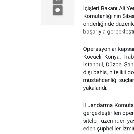
İçişleri Bakanı Ali 
Komutanlığı'nın Sibe
önderliğinde düzenle
başarıyla gerçekleştir
Operasyonlar kapsamı
Kocaeli, Konya, Trab
İstanbul, Düzce, Şan
dışı bahis, nitelikli d
müstehcenliği suçlar
yakalandı.
İl Jandarma Komutanl
gerçekleştirilen oper
siteleri üzerinden y
eden şüpheliler İzmir