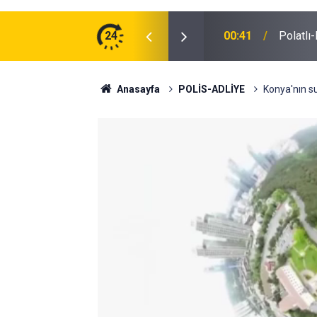
ğu Otomobilde Şoke Eden Sonuç: 1.89 Promil
24
00:41
Polatlı
Anasayfa
POLİS-ADLİYE
Konya'nın su