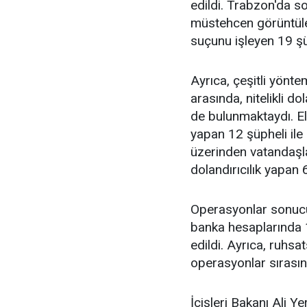
edildi. Trabzon'da s
müstehcen görüntüle
suçunu işleyen 19 şü
Ayrıca, çeşitli yönt
arasında, nitelikli dola
de bulunmaktaydı. Ela
yapan 12 şüpheli ile
üzerinden vatandaşl
dolandırıcılık yapan
Operasyonlar sonucun
banka hesaplarında 1
edildi. Ayrıca, ruhsa
operasyonlar sırasınd
İçişleri Bakanı Ali Y