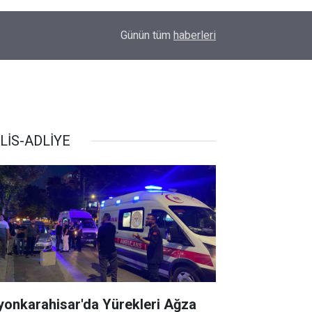
00:37
Erkin Koray'ı bir tek onlar hatırladı
Günün tüm
haberleri
LİS-ADLİYE
yonkarahisar'da Yürekleri Ağza