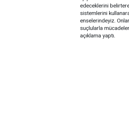
edeceklerini belirter
sistemlerini kullanara
enselerindeyiz. Onla
suçlularla mücadelem
açıklama yaptı.