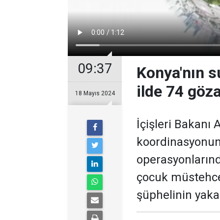
09:37
Konya'nın s
ilde 74 göza
18 Mayıs 2024
İçişleri Bakanı 
koordinasyonund
operasyonlarında
çocuk müstehcen
şüphelinin yaka