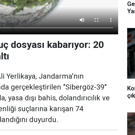
Ge
Ya
Ve
uç dosyası kabarıyor: 20
ltı
Ali Yerlikaya, Jandarma'nın
a gerçekleştirilen "Sibergöz-39"
Ko
çık
, yasa dışı bahis, dolandırıcılık ve
liği suçlarına karışan 74
landığını duyurdu.