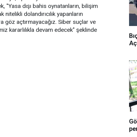
ek, "Yasa dışı bahis oynatanların, bilişim
k nitelikli dolandırıcılık yapanların
ra göz açtırmayacağız. Siber suçlar ve
iz kararlılıkla devam edecek" şeklinde
Bı
Açt
Göz
pe