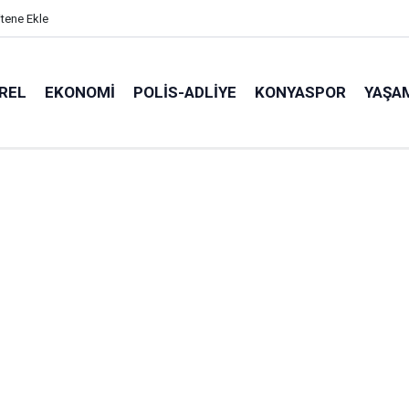
itene Ekle
REL
EKONOMI
POLİS-ADLİYE
KONYASPOR
YAŞA