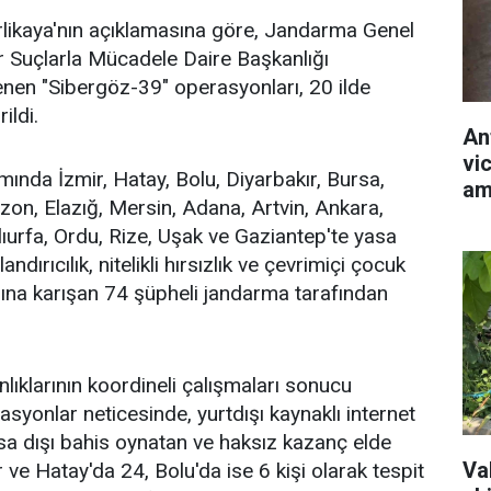
Yerlikaya'nın açıklamasına göre, Jandarma Genel
r Suçlarla Mücadele Daire Başkanlığı
nen "Sibergöz-39" operasyonları, 20 ilde
ildi.
An
vic
nda İzmir, Hatay, Bolu, Diyarbakır, Bursa,
am
zon, Elazığ, Mersin, Adana, Artvin, Ankara,
lıurfa, Ordu, Rize, Uşak ve Gaziantep'te yasa
olandırıcılık, nitelikli hırsızlık ve çevrimiçi çocuk
ına karışan 74 şüpheli jandarma tarafından
ıklarının koordineli çalışmaları sonucu
asyonlar neticesinde, yurtdışı kaynaklı internet
asa dışı bahis oynatan ve haksız kazanç elde
Val
 ve Hatay'da 24, Bolu'da ise 6 kişi olarak tespit