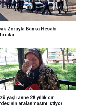
çak Zoruyla Banka Hesabı
ırdılar
ü yaşlı anne 28 yıllık sır
rdesinin aralanmasını istiyor