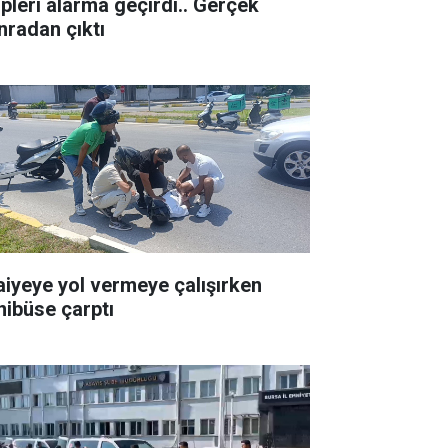
ipleri alarma geçirdi.. Gerçek
nradan çıktı
faiyeye yol vermeye çalışırken
nibüse çarptı