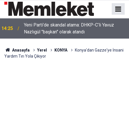
Doğu Akdeniz'in Kirliliği Antalya Kıyılarını Tehdit
14:18
Ediyor
Anasayfa
Yerel
KONYA
Konya'dan Gazze'ye İnsani
Yardım Tırı Yola Çıkıyor