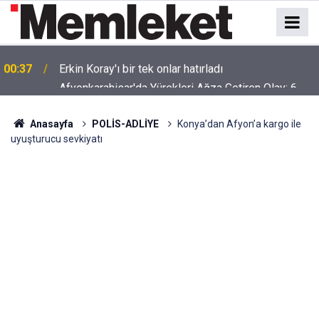
Afyonkarahisar'da Yürekleri Ağza Getiren Olay: 6.
00:35
Kattan Düşen 2 Yaşındaki Bebek Yaşam Mücadelesi
Veriyor
Anasayfa
POLİS-ADLİYE
Konya’dan Afyon’a kargo ile
uyuşturucu sevkiyatı