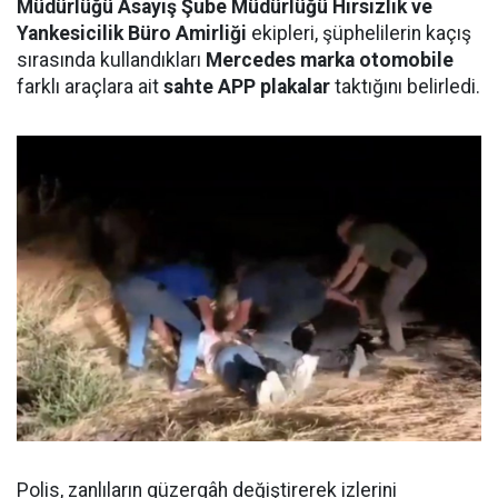
Müdürlüğü Asayiş Şube Müdürlüğü Hırsızlık ve
Yankesicilik Büro Amirliği
ekipleri, şüphelilerin kaçış
sırasında kullandıkları
Mercedes marka otomobile
farklı araçlara ait
sahte APP plakalar
taktığını belirledi.
Polis, zanlıların güzergâh değiştirerek izlerini