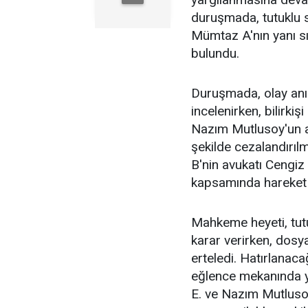
duruşmada, tutuklu s
Mümtaz A'nın yanı sır
bulundu.
Duruşmada, olay anın
incelenirken, bilirk
Nazım Mutlusoy'un ai
şekilde cezalandırılm
B'nin avukatı Cengi
kapsamında hareket 
Mahkeme heyeti, tutu
karar verirken, dosya
erteledi. Hatırlanaca
eğlence mekanında 
E. ve Nazım Mutlusoy