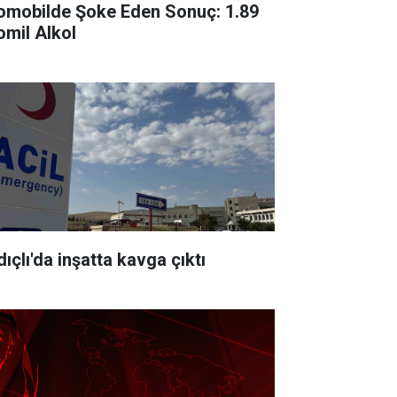
omobilde Şoke Eden Sonuç: 1.89
omil Alkol
ıçlı'da inşatta kavga çıktı