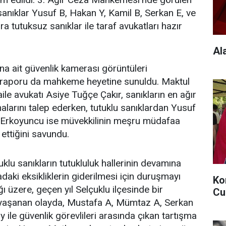
anıklar Yusuf B, Hakan Y, Kamil B, Serkan E, ve
a tutuksuz sanıklar ile taraf avukatları hazır
Al
a ait güvenlik kamerası görüntüleri
işi raporu da mahkeme heyetine sunuldu. Maktul
le avukatı Asiye Tuğçe Çakır, sanıkların en ağır
alarını talep ederken, tutuklu sanıklardan Yusuf
z Erkoyuncu ise müvekkilinin meşru müdafaa
ettiğini savundu.
klu sanıkların tutukluluk hallerinin devamına
daki eksikliklerin giderilmesi için duruşmayı
Ko
ğı üzere, geçen yıl Selçuklu ilçesinde bir
Cu
yaşanan olayda, Mustafa A, Mümtaz A, Serkan
 ile güvenlik görevlileri arasında çıkan tartışma