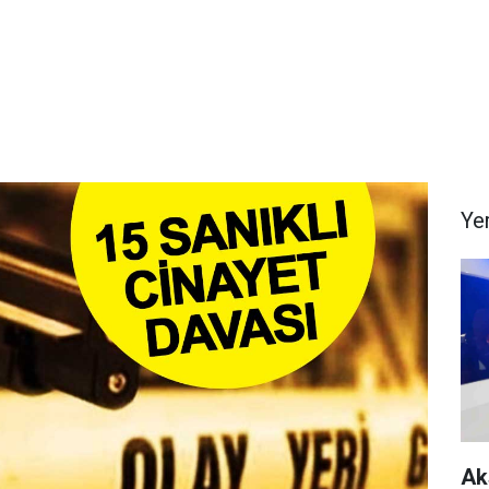
Ye
Ak