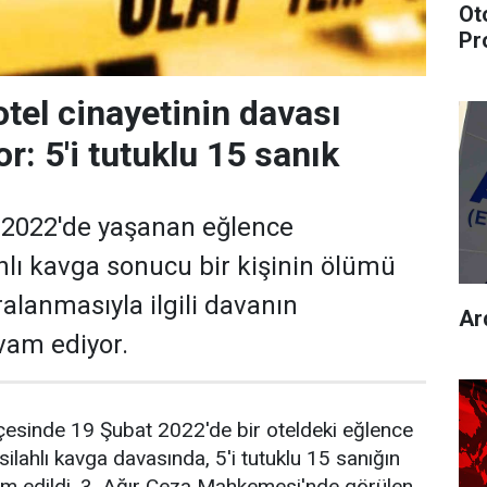
Ot
Pr
otel cinayetinin davası
r: 5'i tutuklu 15 sanık
 2022'de yaşanan eğlence
lı kavga sonucu bir kişinin ölümü
ralanmasıyla ilgili davanın
Ard
vam ediyor.
lçesinde 19 Şubat 2022'de bir oteldeki eğlence
lahlı kavga davasında, 5'i tutuklu 15 sanığın
m edildi. 3. Ağır Ceza Mahkemesi'nde görülen