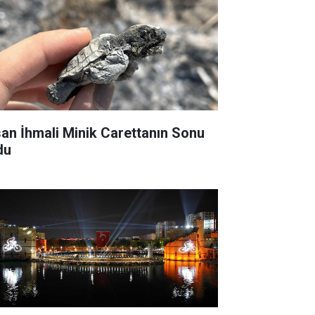
san İhmali Minik Carettanın Sonu
du