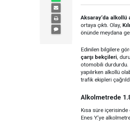
Aksaray’da alkollü 
ortaya çıktı. Olay,
Kı
önünde meydana gel
Edinilen bilgilere g
çarşı bekçileri
, dur
otomobili durdurdu
yapılırken alkollü ol
trafik ekipleri çağrıldı
Alkolmetrede 1.8
Kısa süre içerisinde
Enes Y.’ye alkolmetre