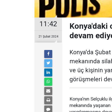
11:42
Konya'daki 
devam ediyo
21 Şubat 2024
Konya'da Şubat
mekanında silah
ve üç kişinin ya
görüşmeleri de
Konya'nın Selçuklu i
mekanında yaşanan si
yargılanmasına deva