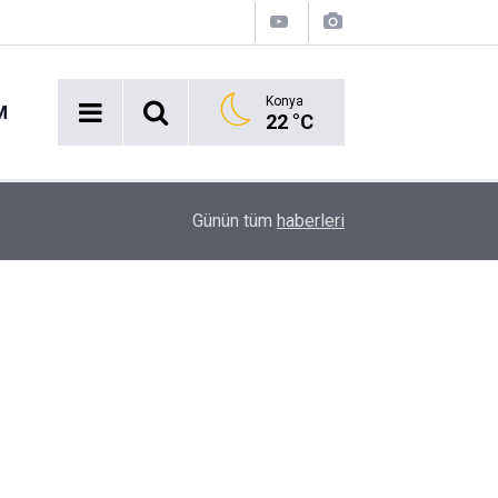
Konya
M
22 °C
00:37
Erkin Koray'ı bir tek onlar hatırladı
Günün tüm
haberleri