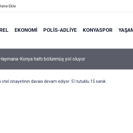
itene Ekle
REL
EKONOMI
POLİS-ADLİYE
KONYASPOR
YAŞA
-Haymana-Konya hattı bölünmüş yol oluyor
 otel cinayetinin davası devam ediyor: 5'i tutuklu 15 sanık