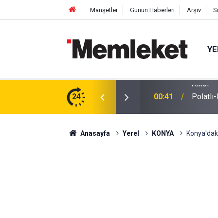
Manşetler
Günün Haberleri
Arşiv
S
YE
ğu Otomobilde Şoke Eden Sonuç: 1.89 Promil
24
00:41
Polatlı
Anasayfa
Yerel
KONYA
Konya'daki