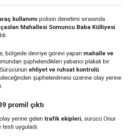
araç kullanımı
polisin denetimi sırasında
lıçaslan Mahallesi Somuncu Baba Külliyesi
di.
öre, bölgede devriye görevi yapan
mahalle ve
umundan şüphelendikleri yabancı plakalı bir
. Sürücünün
ehliyet ve ruhsat kontrolü
abileceğinden şüphelenilmesi üzerine olay yerine
.
9 promil çıktı
 olay yerine gelen
trafik ekipleri
, sürücü Onur
 testi uyguladı.