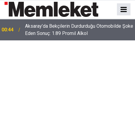
e
00:41
Polatlı-Haymana-Konya hattı bölünmüş yol oluyor