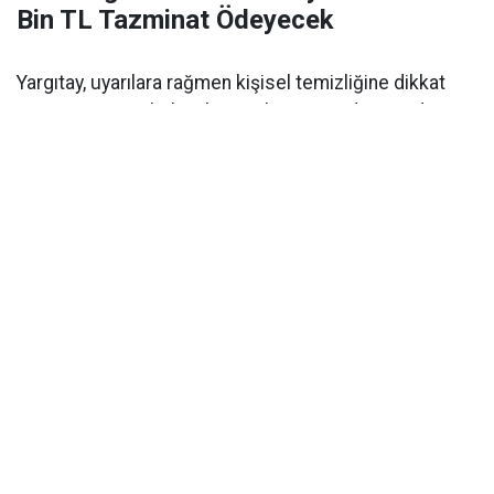
Bin TL Tazminat Ödeyecek
Yargıtay, uyarılara rağmen kişisel temizliğine dikkat
etmeyen ve ter kokan kocayı boşanma davasında tam
kusurlu saydı. Kadın lehine hükmedilen tazminat
miktarı 360 bin TL’ye çıkarıldı.
Eşler arasındaki kişisel bakım ve hijyen ihmali, yargı
kararlarında
boşanma sebebi
ve
tam kusur
gerekçesi
olarak yer almaya devam ediyor. B.D. isimli kadın,
kocasının kendisine sürekli psikolojik ile sözlü şiddet
uyguladığını, ailesinin ortak evin yedek anahtarıyla
habersizce eve girdiğini ve eşinin kişisel temizliğine
hiç özen göstermediğini belirterek
Aile Mahkemesi
ne
başvurdu. Eşinin uyarılara rağmen düzenli duş
almadığını ve sürekli ter koktuğunu belirten genç
kadın, evliliğin çekilmez bir hal aldığını vurguladı.