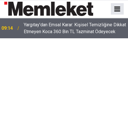
t
Gazze, Lübnan ve İran Saldırılarının Faturası
09:12
Kabardı: Dev Savunma Bütçesi Gündemde