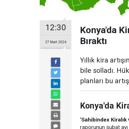
12:30
Konya'da Kir
Bıraktı
27 Mart 2024
Yıllık kira artış
bile solladı. H
planları bu art
Konya'da Kira
'Sahibindex Kiralık
raporunun şubat ayı 