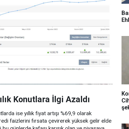
Ba
Ehl
Ko
lık Konutlara İlgi Azaldı
Ci
şe
larda ise yıllık fiyat artışı %69,9 olarak
edi faizlerini fırsata çevirerek yüksek gelir elde
ni bu günlerde kafası karışık olan ve piyasaya