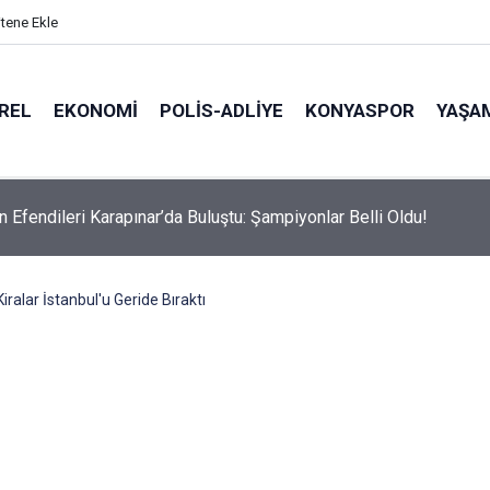
itene Ekle
REL
EKONOMI
POLİS-ADLİYE
KONYASPOR
YAŞA
n Efendileri Karapınar’da Buluştu: Şampiyonlar Belli Oldu!
iralar İstanbul'u Geride Bıraktı