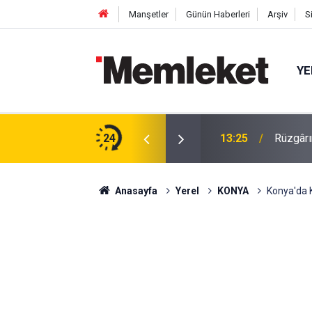
Manşetler
Günün Haberleri
Arşiv
S
YE
 Tarlaya Gelen Kendi Eliyle Topluyor!
24
13:25
Rüzgârı
Anasayfa
Yerel
KONYA
Konya'da K