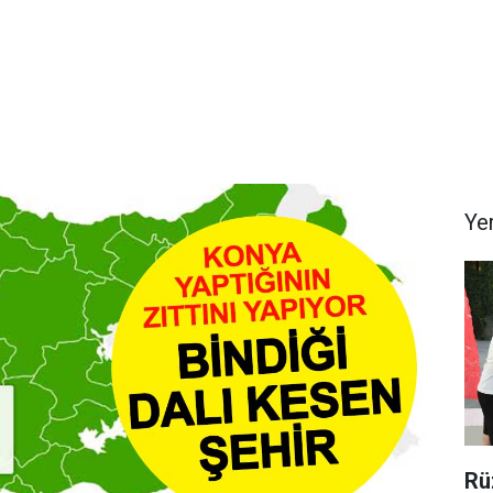
Ye
Rü