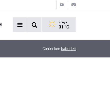
Konya
M
31 °C
12:32
Kadınhanı'ndaki feci kaza kamerada
Günün tüm
haberleri