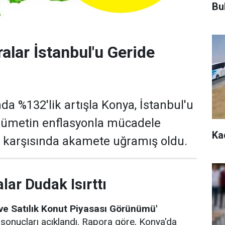
Bu
alar İstanbul'u Geride
ında %132'lik artışla Konya, İstanbul'u
ükümetin enflasyonla mücadele
Ka
ış karşısında akamete uğramış oldu.
lar Dudak Isırttı
 ve Satılık Konut Piyasası Görünümü'
sonuçları açıklandı. Rapora göre, Konya'da