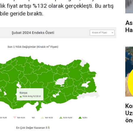
ıllık fiyat artışı %132 olarak gerçekleşti. Bu artış
bile geride bıraktı.
As
Ha
Ko
Uz
ön
şeh