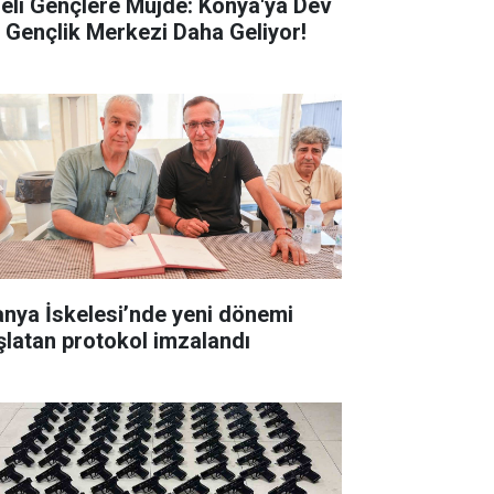
seli Gençlere Müjde: Konya'ya Dev
r Gençlik Merkezi Daha Geliyor!
anya İskelesi’nde yeni dönemi
şlatan protokol imzalandı