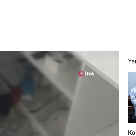
Ye
Ko