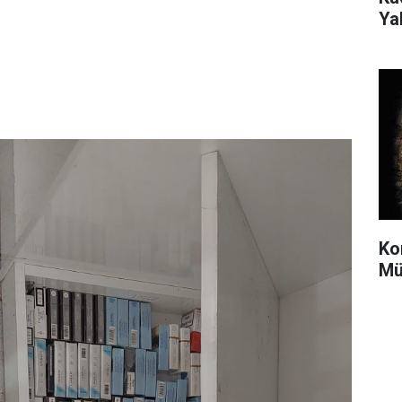
Ya
Ko
Mü