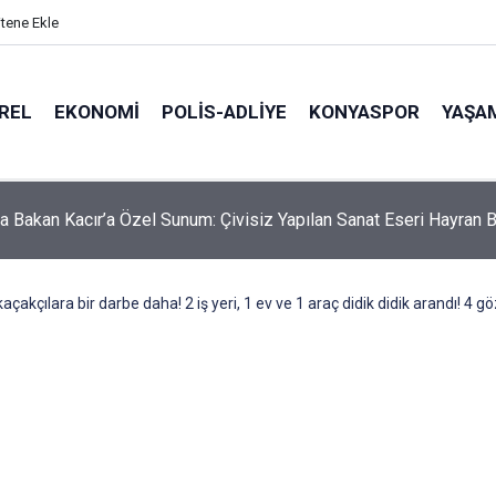
itene Ekle
REL
EKONOMI
POLİS-ADLİYE
KONYASPOR
YAŞA
itsa'dan Ramallah'a Uzanan Tarihi Yolculuk! Başkan Kılca Mitinge
çakçılara bir darbe daha! 2 iş yeri, 1 ev ve 1 araç didik didik arandı! 4 gö