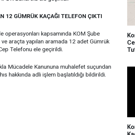
AN 12 GÜMRÜK KAÇAĞI TELEFON ÇIKTI
ele operasyonları kapsamında KOM Şube
Ko
eri ve araçta yapılan aramada 12 adet Gümrük
Ce
p Telefonu ele geçirildi.
Tu
lıkla Mücadele Kanununa muhalefet suçundan
ıs hakkında adli işlem başlatıldığı bildirildi.
Ko
Kad