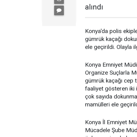
alındı
Konya'da polis ekipl
gümrük kaçağı dokun
ele geçirildi. Olayla il
Konya Emniyet Müdürl
Organize Suçlarla 
gümrük kaçağı cep te
faaliyet gösteren iki
çok sayıda dokunmat
mamülleri ele geçirildi
Konya İl Emniyet Mü
Mücadele Şube Müdürl