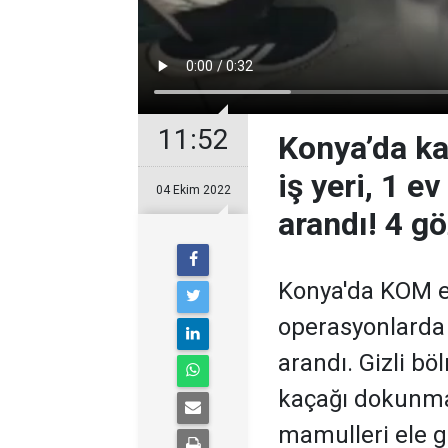
11:52
Konya’da ka
iş yeri, 1 ev
04 Ekim 2022
arandı! 4 gö
Konya'da KOM ek
operasyonlarda 2
arandı. Gizli b
kaçağı dokunmat
mamulleri ele geç