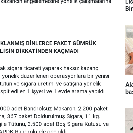
 kazancın engellemesine yönelik çalışmalarına
Li
Bi
AKLANMIŞ BİNLERCE PAKET GÜMRÜK
LİSİN DİKKATİNDEN KAÇMADI
k sigara ticareti yaparak haksız kazanç
 yönelik düzenlenen operasyonlara bir yenisi
ütün ve sigara üretimi ve satışına yönelik
Al
espit edilen 1 işyeri ve 1 evde arama yapıldı.
ba
.000 adet Bandrolsüz Makaron, 2.200 paket
a, 367 paket Doldurulmuş Sigara, 11 kg.
le Tütünü, 3.500 adet Boş Sigara Kutusu ve
PDK Bandrolü ele geçirildi.