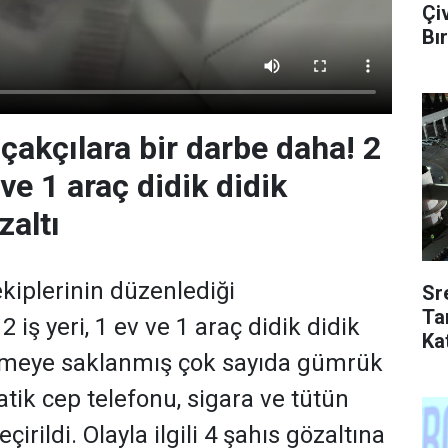
Çi
Bır
çakçılara bir darbe daha! 2
 ve 1 araç didik didik
zaltı
iplerinin düzenlediği
Sr
Ta
 iş yeri, 1 ev ve 1 araç didik didik
Kat
ölmeye saklanmış çok sayıda gümrük
ik cep telefonu, sigara ve tütün
irildi. Olayla ilgili 4 şahıs gözaltına