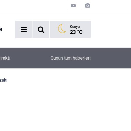
Konya
M
23 °C
Ekmek Temasıyla Yola Çıkan Dev Etkinlik Başlıyo
15:38
Günün tüm
haberleri
Geri Sayım!
zaltı