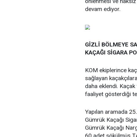
önlenmesi ve haksız
devam ediyor.
GİZLİ BÖLMEYE S
KAÇAĞI SİGARA PO
KOM ekiplerince kaça
sağlayan kaçakçılara
daha eklendi. Kaçak t
faaliyet gösterdiği t
Yapılan aramada 25
Gümrük Kaçağı Sigar
Gümrük Kaçağı Nargi
60 adet sökülmüş TA