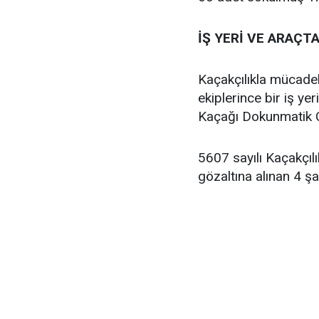
İŞ YERİ VE ARAÇT
Kaçakçılıkla mücad
ekiplerince bir iş y
Kaçağı Dokunmatik Ce
5607 sayılı Kaçakçı
gözaltına alınan 4 şah