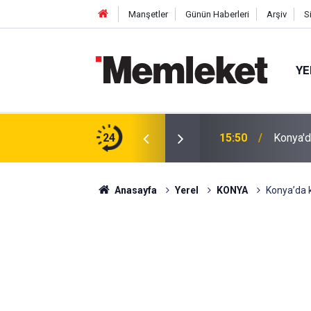
Manşetler
Günün Haberleri
Arşiv
S
YE
Srebren
m: Çivisiz Yapılan Sanat Eseri Hayran Bıraktı
24
15:47
Katıldı
Anasayfa
Yerel
KONYA
Konya’da ka