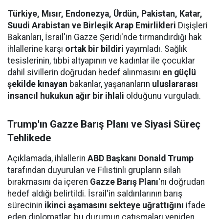
Türkiye, Mısır, Endonezya, Ürdün, Pakistan, Katar,
Suudi Arabistan ve Birleşik Arap Emirlikleri
Dışişleri
Bakanları, İsrail'in Gazze Şeridi'nde tırmandırdığı hak
ihlallerine karşı
ortak bir bildiri
yayımladı. Sağlık
tesislerinin, tıbbi altyapının ve kadınlar ile çocuklar
dahil sivillerin doğrudan hedef alınmasını
en güçlü
şekilde kınayan
bakanlar, yaşananların
uluslararası
insancıl hukukun ağır bir ihlali
olduğunu vurguladı.
Trump'ın Gazze Barış Planı ve Siyasi Süreç
Tehlikede
Açıklamada, ihlallerin
ABD Başkanı Donald Trump
tarafından duyurulan ve Filistinli grupların silah
bırakmasını da içeren
Gazze Barış Planı
'nı doğrudan
hedef aldığı belirtildi. İsrail'in saldırılarının barış
sürecinin
ikinci aşamasını sekteye uğrattığını
ifade
eden diplomatlar, bu durumun çatışmaları yeniden