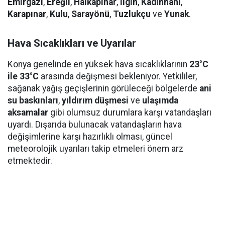
Emirgazi
,
Ereğli
,
Halkapınar
,
Ilgın
,
Kadınhanı
,
Karapınar
,
Kulu
,
Sarayönü
,
Tuzlukçu
ve
Yunak
.
Hava Sıcaklıkları ve Uyarılar
Konya genelinde en yüksek hava sıcaklıklarının
23°C
ile 33°C
arasında değişmesi bekleniyor. Yetkililer,
sağanak yağış geçişlerinin görüleceği bölgelerde
ani
su baskınları
,
yıldırım düşmesi
ve
ulaşımda
aksamalar
gibi olumsuz durumlara karşı vatandaşları
uyardı. Dışarıda bulunacak vatandaşların hava
değişimlerine karşı hazırlıklı olması, güncel
meteorolojik uyarıları takip etmeleri önem arz
etmektedir.