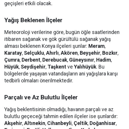
geçişleri etkili olacak.
Yağış Beklenen İlçeler
Meteoroloji verilerine göre, bugün öğle saatlerinden
itibaren sağanak ve gök gürültülü sağanak yağış
alması beklenen Konya ilçeleri şunlar:
Meram
,
Karatay
,
Selçuklu
,
Ahırlı
,
Akören
,
Beyşehir
,
Bozkır
,
Çumra
,
Derbent
,
Derebucak
,
Güneysınır
,
Hadim
,
Hüyük
,
Seydişehir
,
Taşkent
ve
Yalıhüyük
. Bu
bölgelerde yaşayan vatandaşların ani yağışlara karşı
tedbirli olmaları önerilmektedir.
Parçalı ve Az Bulutlu İlçeler
Yağış beklentisinin olmadığı, havanın parçalı ve az
bulutlu geçeceği tahmin edilen ilçeler ise şunlardır:
Akşehir
,
Altınekin
,
Cihanbeyli
,
Çeltik
,
Doğanhisar
,