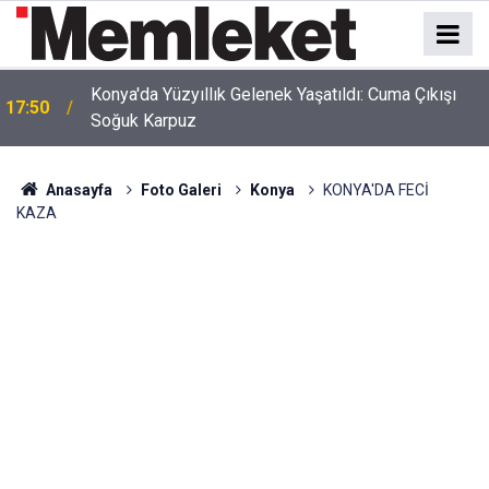
17:48
İnsan İhmali Minik Carettanın Sonu Oldu
Anasayfa
Foto Galeri
Konya
KONYA'DA FECİ
KAZA