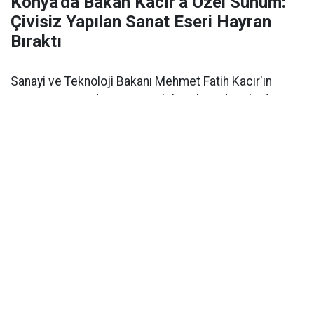
Konya'da Bakan Kacır’a Özel Sunum:
Çivisiz Yapılan Sanat Eseri Hayran
Bıraktı
Sanayi ve Teknoloji Bakanı Mehmet Fatih Kacır'ın
Konya ziyaretinde Konya Mobilyacılar Odası, kadim
zanaatı günümüz teknolojisiyle buluşturan projeleri
tanıttı.
Sanayi ve Teknoloji Bakanı
Mehmet Fatih Kacır
,
Konya’da tamamlanan ve yakında hayata geçecek yeni
projelerin imza törenine katılmak üzere
Taş Bina
Kültür ve Sanat Merkezi
’nde düzenlenen programa
katıldı. Bakan Yardımcıları, Konya Büyükşehir Belediye
Başkanı, il protokolü ve kent dinamiklerinin geniş
katılımıyla gerçekleşen organizasyonda
Konya
Mobilyacılar Odası
da güçlü bir temsille yer aldı.