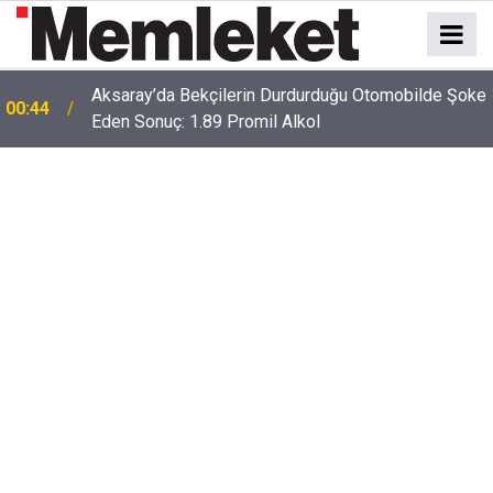
e
00:41
Polatlı-Haymana-Konya hattı bölünmüş yol oluyor