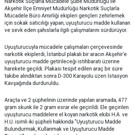
Narkotik Suçlarla Mücadele Şube Müdürlüğü ile
Akşehir İlçe Emniyet Müdürlüğü Narkotik Suçlarla
Mücadele Büro Amirliği ekipleri gençleri zehirlemek
için sokak satıcılığı yapan, uyuşturucu madde kullanan
ve sevk eden şahıslarla ilgili çalışmalarını sürdürüyor.
Uyuşturucuyla mücadele çalışmaları çerçevesinde
narkotik ekiplerdi, İstanbul plakalı bir aracın Akşehir'e
uyuşturucu madde getirileceği istihbaratı üzerine
harekete geçildi. Plakası tespit edilen araç bir süre
takibe alındıktan sonra D-300 Karayolu üzeri İstasyon
Kavşağında durduruldu.
Araçta ve 2 şüphelinin üzerinde yapılan aramada, 477
gram skunk ile 2 gram esrar ele geçirildi. Ele geçirilen
uyuşturucu maddelere el koyan narkotik ekibi H.A. ve
H.U. isimli iki şüpheli hakkında "Uyuşturucu Madde
Bulundurmak, Kullanmak ve Uyuşturucu Madde