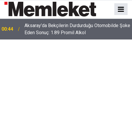
e
00:41
Polatlı-Haymana-Konya hattı bölünmüş yol oluyor