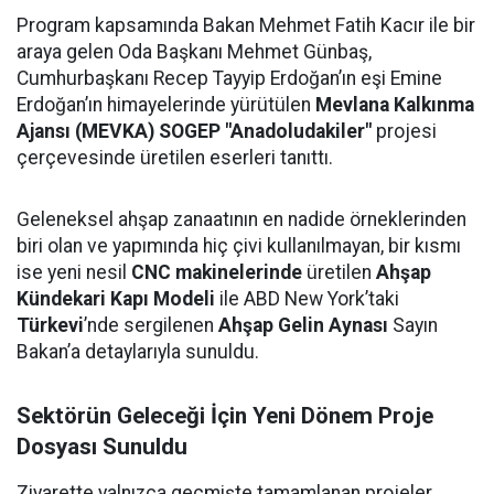
Program kapsamında Bakan Mehmet Fatih Kacır ile bir
araya gelen Oda Başkanı Mehmet Günbaş,
Cumhurbaşkanı Recep Tayyip Erdoğan’ın eşi Emine
Erdoğan’ın himayelerinde yürütülen
Mevlana Kalkınma
Ajansı (MEVKA) SOGEP "Anadoludakiler"
projesi
çerçevesinde üretilen eserleri tanıttı.
Geleneksel ahşap zanaatının en nadide örneklerinden
biri olan ve yapımında hiç çivi kullanılmayan, bir kısmı
ise yeni nesil
CNC makinelerinde
üretilen
Ahşap
Kündekari Kapı Modeli
ile ABD New York’taki
Türkevi
’nde sergilenen
Ahşap Gelin Aynası
Sayın
Bakan’a detaylarıyla sunuldu.
Sektörün Geleceği İçin Yeni Dönem Proje
Dosyası Sunuldu
Ziyarette yalnızca geçmişte tamamlanan projeler