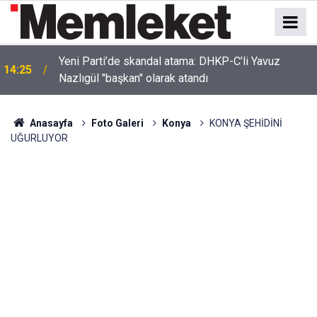
Yeni Parti’de skandal atama: DHKP-C’li Yavuz
14:25
Nazlıgül "başkan" olarak atandı
Anasayfa
Foto Galeri
Konya
KONYA ŞEHİDİNİ
UĞURLUYOR