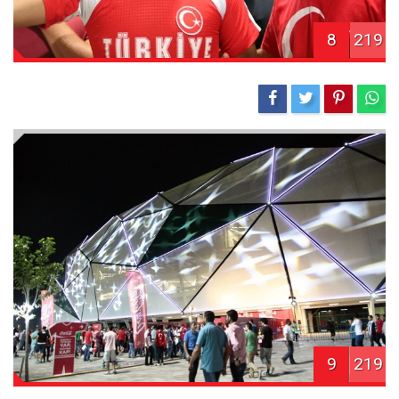
8
219
9
219