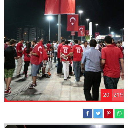
20
219