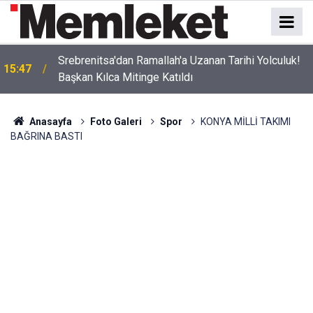
Srebrenitsa'dan Ramallah'a Uzanan Tarihi Yolculuk!
15:47
Başkan Kılca Mitinge Katıldı
Ekmek Temasıyla Yola Çıkan Dev Etkinlik Başlıyor:
15:38
4. Konya GastroFest İçin Geri Sayım!
Anasayfa
Foto Galeri
Spor
KONYA MİLLİ TAKIMI
BAĞRINA BASTI