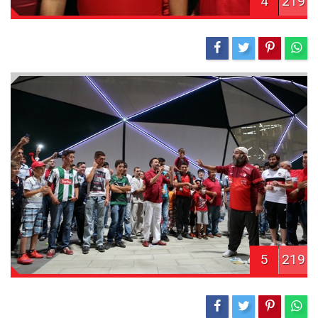
4
219
5
219