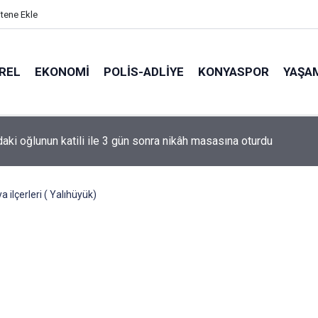
itene Ekle
REL
EKONOMI
POLİS-ADLİYE
KONYASPOR
YAŞA
de korku dolu anlar: Gaz hattı delindi
a ilçerleri ( Yalıhüyük)