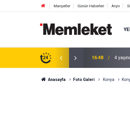
Manşetler
Günün Haberleri
Arşiv
S
YE
 gün sonra nikâh masasına oturdu
24
16:44
Mahalle
Anasayfa
Foto Galeri
Konya
Kony