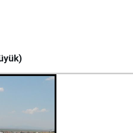
hüyük)