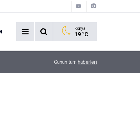
Konya
M
19 °C
16:43
Akaryakıt İstasyonunda Panik: Lastikçi Alevlere
Günün tüm
haberleri