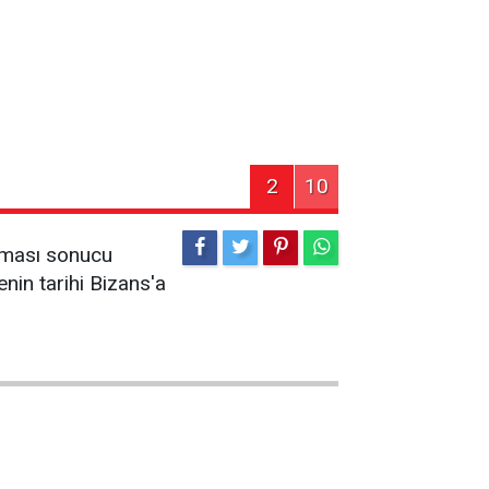
2
10
ayması sonucu
enin tarihi Bizans'a