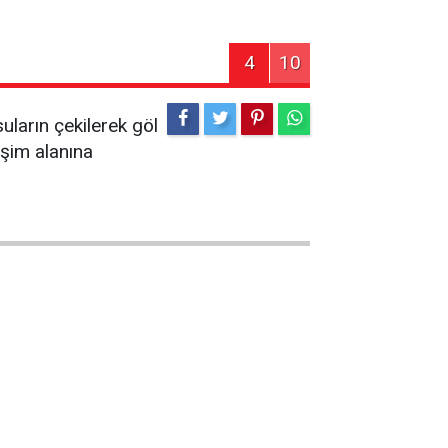
4
10
ların çekilerek göl
eşim alanına