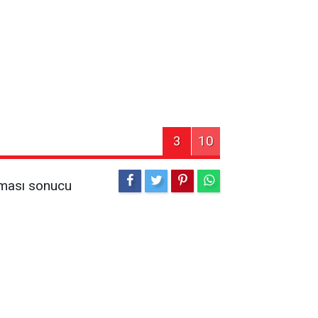
3
10
lması sonucu