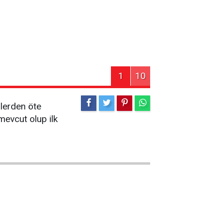
1
10
ilerden öte
mevcut olup ilk