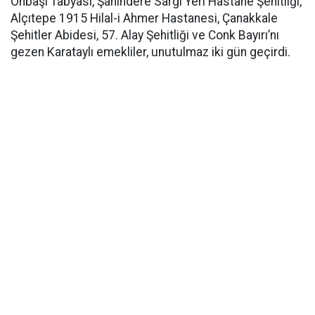
Onbaşı Tabyası, Şahindere Sargı Yeri Hastane Şehitliği,
Alçıtepe 1915 Hilal-i Ahmer Hastanesi, Çanakkale
Şehitler Abidesi, 57. Alay Şehitliği ve Conk Bayırı’nı
gezen Karataylı emekliler, unutulmaz iki gün geçirdi.