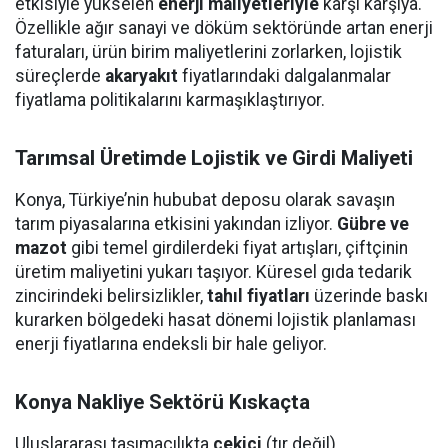
etkisiyle yükselen
enerji maliyetleriyle
karşı karşıya.
Özellikle ağır sanayi ve döküm sektöründe artan enerji
faturaları, ürün birim maliyetlerini zorlarken, lojistik
süreçlerde
akaryakıt
fiyatlarındaki dalgalanmalar
fiyatlama politikalarını karmaşıklaştırıyor.
Tarımsal Üretimde Lojistik ve Girdi Maliyeti
Konya, Türkiye’nin hububat deposu olarak savaşın
tarım piyasalarına etkisini yakından izliyor.
Gübre ve
mazot
gibi temel girdilerdeki fiyat artışları, çiftçinin
üretim maliyetini yukarı taşıyor. Küresel gıda tedarik
zincirindeki belirsizlikler,
tahıl fiyatları
üzerinde baskı
kurarken bölgedeki hasat dönemi lojistik planlaması
enerji fiyatlarına endeksli bir hale geliyor.
Konya Nakliye Sektörü Kıskaçta
Uluslararası taşımacılıkta
çekici
(tır değil)