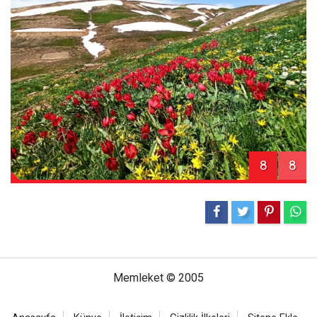
8
8
Memleket © 2005