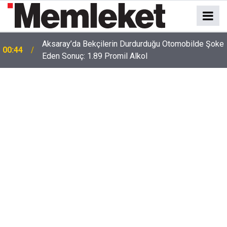
e
00:41
Polatlı-Haymana-Konya hattı bölünmüş yol oluyor